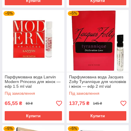
Купити
Купити
–5%
–5%
Парфумована вода Lanvin
Парфумована вода Jacques
Modern Princess для жінок —
Zolty Tyrannique для чоловіків
edp 1.5 ml vial
і жінок — edp 2 ml vial
Під замовлення
Під замовлення
65,55
137,75
₴
₴
69 ₴
145 ₴
Купити
Купити
–5%
–5%