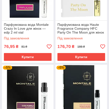
Парфумована вода Montale
Парфумована вода Haute
Crazy In Love для жінок —
Fragrance Company HFC
edp 2 ml vial
Party On The Moon для жінок
— edp 2.5 ml vial
Під замовлення
Під замовлення
76,95
176,70
₴
₴
81 ₴
186 ₴
Купити
Купити
–5%
–5%