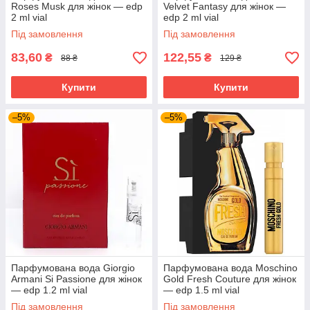
Roses Musk для жінок — edp
Velvet Fantasy для жінок —
2 ml vial
edp 2 ml vial
Під замовлення
Під замовлення
83,60
122,55
₴
₴
88 ₴
129 ₴
Купити
Купити
–5%
–5%
Парфумована вода Giorgio
Парфумована вода Moschino
Armani Si Passione для жінок
Gold Fresh Couture для жінок
— edp 1.2 ml vial
— edp 1.5 ml vial
Під замовлення
Під замовлення