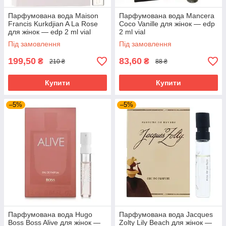
Парфумована вода Maison
Парфумована вода Mancera
Francis Kurkdjian A La Rose
Coco Vanille для жінок — edp
для жінок — edp 2 ml vial
2 ml vial
Під замовлення
Під замовлення
199,50
83,60
₴
₴
210 ₴
88 ₴
Купити
Купити
–5%
–5%
Парфумована вода Hugo
Парфумована вода Jacques
Boss Boss Alive для жінок —
Zolty Lily Beach для жінок —