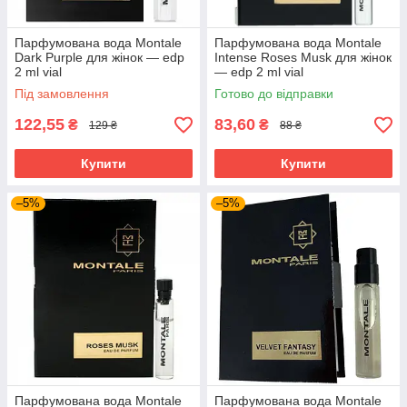
Парфумована вода Montale
Парфумована вода Montale
Dark Purple для жінок — edp
Intense Roses Musk для жінок
2 ml vial
— edp 2 ml vial
Під замовлення
Готово до відправки
122,55
83,60
₴
₴
129 ₴
88 ₴
Купити
Купити
–5%
–5%
Парфумована вода Montale
Парфумована вода Montale