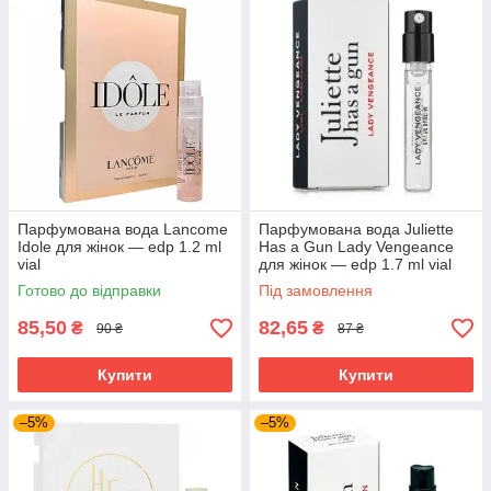
Парфумована вода Lancome
Парфумована вода Juliette
Idole для жінок — edp 1.2 ml
Has a Gun Lady Vengeance
vial
для жінок — edp 1.7 ml vial
Готово до відправки
Під замовлення
85,50
82,65
₴
₴
90 ₴
87 ₴
Купити
Купити
–5%
–5%