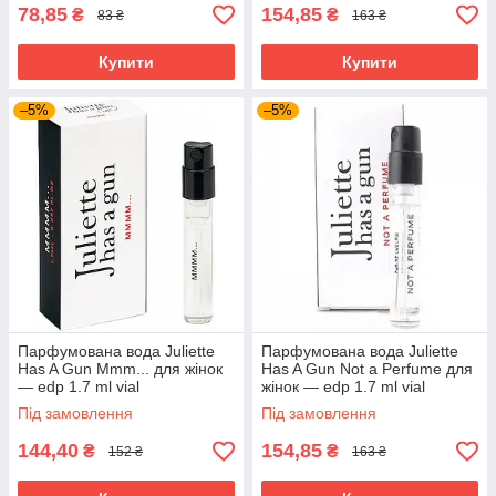
78,85
154,85
₴
₴
83 ₴
163 ₴
Купити
Купити
–5%
–5%
Парфумована вода Juliette
Парфумована вода Juliette
Has A Gun Mmm... для жінок
Has A Gun Not a Perfume для
— edp 1.7 ml vial
жінок — edp 1.7 ml vial
Під замовлення
Під замовлення
144,40
154,85
₴
₴
152 ₴
163 ₴