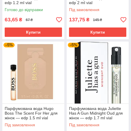
edp 1.2 ml vial
edp 2 ml vial
Готово до відправки
Під замовлення
63,65
137,75
₴
₴
67 ₴
145 ₴
Купити
Купити
–5%
–5%
Парфумована вода Hugo
Парфумована вода Juliette
Boss The Scent For Her для
Has A Gun Midnight Oud для
жінок — edp 1.5 ml vial
жінок — edp 1.7 ml vial
Під замовлення
Під замовлення