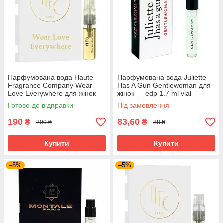
Парфумована вода Haute
Парфумована вода Juliette
Fragrance Company Wear
Has A Gun Gentlewoman для
Love Everywhere для жінок —
жінок — edp 1.7 ml vial
edp 2.5 ml vial
Готово до відправки
Під замовлення
190
83,60
₴
₴
200 ₴
88 ₴
Купити
Купити
–5%
–5%