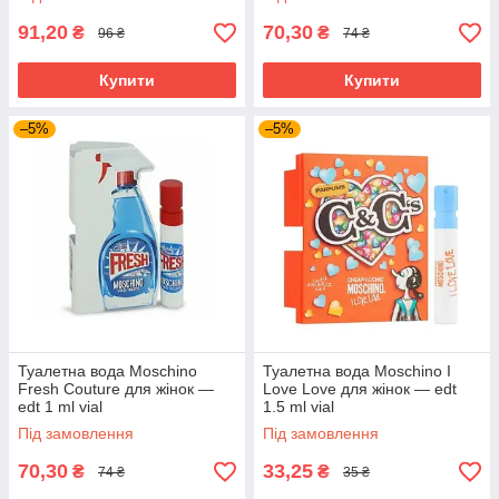
91,20
70,30
₴
₴
96 ₴
74 ₴
Купити
Купити
–5%
–5%
Туалетна вода Moschino
Туалетна вода Moschino I
Fresh Couture для жінок —
Love Love для жінок — edt
edt 1 ml vial
1.5 ml vial
Під замовлення
Під замовлення
70,30
33,25
₴
₴
74 ₴
35 ₴