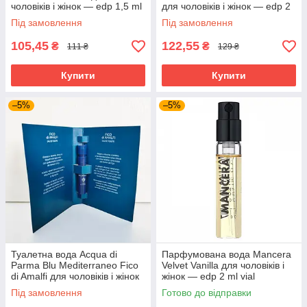
чоловіків і жінок — edp 1,5 ml
для чоловіків і жінок — edp 2
vial
ml vial
Під замовлення
Під замовлення
105,45
122,55
₴
₴
111 ₴
129 ₴
Купити
Купити
–5%
–5%
Туалетна вода Acqua di
Парфумована вода Mancera
Parma Blu Mediterraneo Fico
Velvet Vanilla для чоловіків і
di Amalfi для чоловіків і жінок
жінок — edp 2 ml vial
— edt 1.2 ml vial
Під замовлення
Готово до відправки