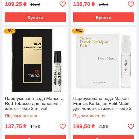
109,25
138,70
₴
₴
115 ₴
146 ₴
Купити
Купити
–5%
–5%
Парфумована вода Mancera
Парфумована вода Maison
Red Tobacco для чоловіків і
Francis Kurkdjian Petit Matin
жінок — edp 2 ml vial
для чоловіків і жінок — edp 2
ml vial
Під замовлення
Під замовлення
137,75
199,50
₴
₴
145 ₴
210 ₴