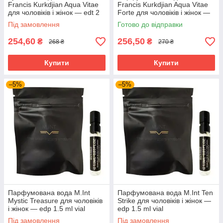
Francis Kurkdjian Aqua Vitae
Francis Kurkdjian Aqua Vitae
для чоловіків і жінок — edt 2
Forte для чоловіків і жінок —
ml vial
edp 2 ml vial
Під замовлення
Готово до відправки
254,60
256,50
₴
₴
268 ₴
270 ₴
Купити
Купити
–5%
–5%
Парфумована вода M.Int
Парфумована вода M.Int Ten
Mystic Treasure для чоловіків
Strike для чоловіків і жінок —
і жінок — edp 1.5 ml vial
edp 1.5 ml vial
Під замовлення
Під замовлення