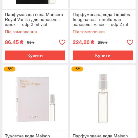
Парфумована вода Mancera
Парфумована вода Liquides
Royal Vanilla для чоловіків і
Imaginaires Tumultu для
жінок — edp 2 ml vial
чоловіків і жінок — edp 2 ml
vial
Під замовлення
Під замовлення
86,45
224,20
₴
₴
91 ₴
236 ₴
Купити
Купити
–5%
–5%
Туалетна вода Maison
Парфумована вода Maison