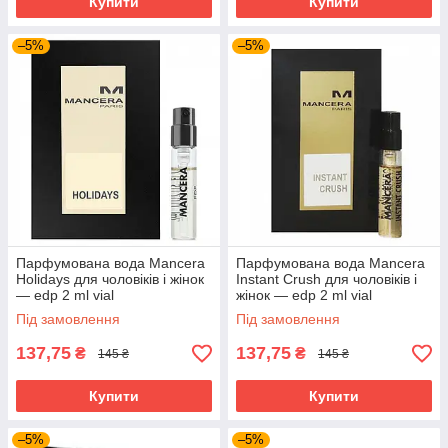
Купити
Купити
–5%
–5%
Парфумована вода Mancera
Парфумована вода Mancera
Holidays для чоловіків і жінок
Instant Crush для чоловіків і
— edp 2 ml vial
жінок — edp 2 ml vial
Під замовлення
Під замовлення
137,75
137,75
₴
₴
145 ₴
145 ₴
Купити
Купити
–5%
–5%