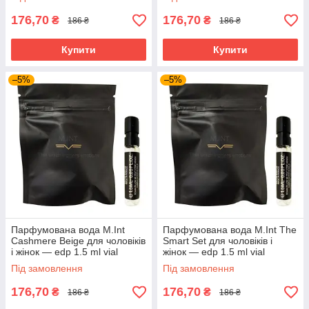
176,70
176,70
₴
₴
186 ₴
186 ₴
Купити
Купити
–5%
–5%
Парфумована вода M.Int
Парфумована вода M.Int The
Cashmere Beige для чоловіків
Smart Set для чоловіків і
і жінок — edp 1.5 ml vial
жінок — edp 1.5 ml vial
Під замовлення
Під замовлення
176,70
176,70
₴
₴
186 ₴
186 ₴