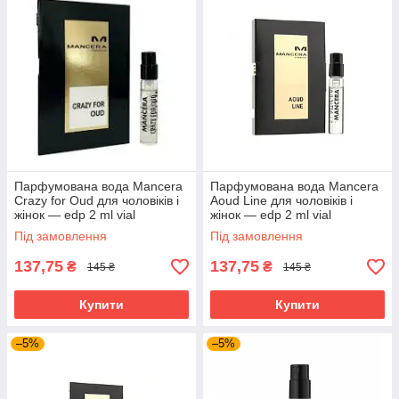
Парфумована вода Mancera
Парфумована вода Mancera
Crazy for Oud для чоловіків і
Aoud Line для чоловіків і
жінок — edp 2 ml vial
жінок — edp 2 ml vial
Під замовлення
Під замовлення
137,75
137,75
₴
₴
145 ₴
145 ₴
Купити
Купити
–5%
–5%