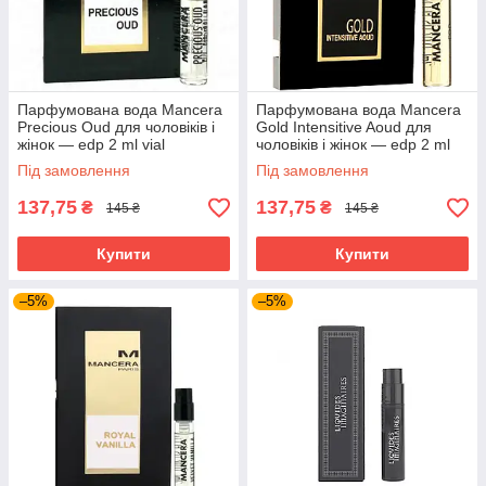
Парфумована вода Mancera
Парфумована вода Mancera
Precious Oud для чоловіків і
Gold Intensitive Aoud для
жінок — edp 2 ml vial
чоловіків і жінок — edp 2 ml
vial
Під замовлення
Під замовлення
137,75
137,75
₴
₴
145 ₴
145 ₴
Купити
Купити
–5%
–5%