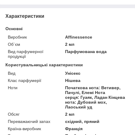
Характеристики
Основні
Виробник
Affinessence
Об`єм
2 мл
Вид парфумерної
Парфумована вода
продукції
Користувальницькі характеристики
Вид
Унісекс
Клас парфумерії
Нішева
Ноти
Початкова нота: Ветивер,
Пачулі, Елемі Нота
серця: Гуаяк, Ладан Кінцева
нота: Дубовий мох,
Лаоський уд
Обсяг
2 мл
Переважаючий запах
східний, пряний
Країна-виробник
Франція