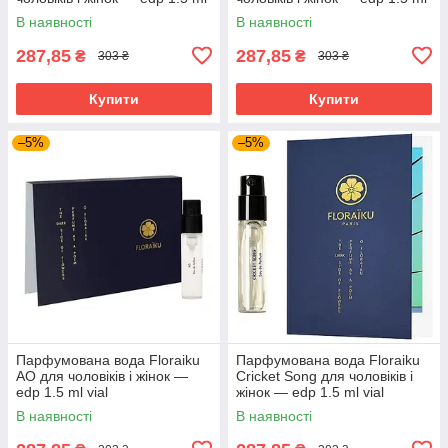
vial
vial
В наявності
В наявності
287,85
287,85
₴
₴
303 ₴
303 ₴
Купити
Купити
–5%
–5%
Парфумована вода Floraiku
Парфумована вода Floraiku
AO для чоловіків і жінок —
Cricket Song для чоловіків і
edp 1.5 ml vial
жінок — edp 1.5 ml vial
В наявності
В наявності