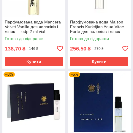
Парфумована вода Mancera
Парфумована вода Maison
Velvet Vanilla для чоловіків і
Francis Kurkdjian Aqua Vitae
жінок — edp 2 ml vial
Forte для чоловіків і жінок —
edp 2 ml vial
Готово до відправки
Готово до відправки
138,70
256,50
₴
₴
146 ₴
270 ₴
Купити
Купити
–5%
–5%