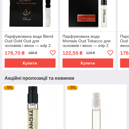
Парфумована вода Blend
Парфумована вода
Парф
Oud Gold Oud для
Montale Oud Tobacco для
Oud 
чоловіків і жінок — edp 2
чоловіків і жінок — edp 2
жіно
ml vial
ml vial
176,70
122,55
176
₴
₴
186 ₴
129 ₴
Купити
Купити
Акційні пропозиції та новинки
–5%
–5%