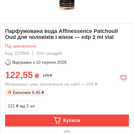
Парфумована вода Affinessence Patchouli
Oud для чоловіків і жінок — edp 2 ml vial
Під замовлення
Код: 222969
Опт і роздріб
Відправка з
10 серпня 2026
122,55
₴
129 ₴
Мінімальна сума замовлення на сайті — 250 ₴
Економія
6.45 ₴
121 ₴
від 2 шт.
Купити
або