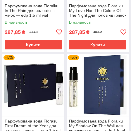
Парфумована вода Floraiku
Парфумована вода Floraiku
In The Rain для чоловіків і
My Love Has The Colour Of
жінок — edp 1.5 ml vial
The Night для чоловіків і жінок
— edp 1.5 ml vial
В наявності
В наявності
287,85
287,85
₴
₴
303 ₴
303 ₴
Купити
Купити
–5%
–5%
Парфумована вода Florasu
Парфумована вода Floraiku
First Dream of the Year для
My Shadow On The Wall для
чоловіків і жінок — edp 1.5 ml
чоловіків і жінок — edp 1.5 ml