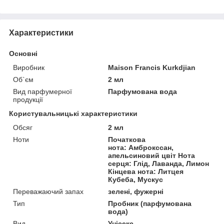
Характеристики
Основні
Виробник
Maison Francis Kurkdjian
Об`єм
2 мл
Вид парфумерної
Парфумована вода
продукції
Користувальницькі характеристики
Обсяг
2 мл
Ноти
Початкова
нота: Амброкссан,
апельсиновий цвіт Нота
серця: Глід, Лаванда, Лимон
Кінцева нота: Литцея
Кубеба, Мускус
Переважаючий запах
зелені, фужерні
Тип
Пробник (парфумована
вода)
Вид
Унісекс