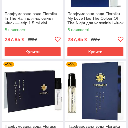
Парфумована вода Floraiku
Парфумована вода Floraiku
In The Rain для чоловіків і
My Love Has The Colour Of
жінок — edp 1.5 ml vial
The Night для чоловіків і жінок
— edp 1.5 ml vial
В наявності
В наявності
287,85
287,85
₴
₴
303 ₴
303 ₴
Купити
Купити
–5%
–5%
Парфумована вода Florasu
Парфумована вода Floraiku