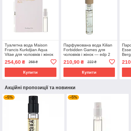
Туалетна вода Maison
Парфумована вода Kilian
Пар
Francis Kurkdjian Aqua
Forbidden Games для
Esse
Vitae для чоловіків і жінок
чоловіків і жінок — edp 2
Berg
— edt 2 ml vial
ml vial
жіно
254,60
210,90
210
₴
₴
268 ₴
222 ₴
Купити
Купити
Акційні пропозиції та новинки
–5%
–5%