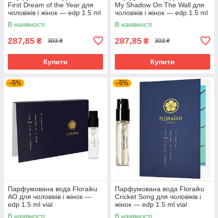
First Dream of the Year для
My Shadow On The Wall для
чоловіків і жінок — edp 1.5 ml
чоловіків і жінок — edp 1.5 ml
vial
vial
В наявності
В наявності
287,85
287,85
₴
₴
303 ₴
303 ₴
Купити
Купити
–5%
–5%
Парфумована вода Floraiku
Парфумована вода Floraiku
AO для чоловіків і жінок —
Cricket Song для чоловіків і
edp 1.5 ml vial
жінок — edp 1.5 ml vial
В наявності
В наявності