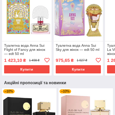
Туалетна вода Anna Sui
Туалетна вода Anna Sui
Туал
Flight of Fancy для жінок
Sky для жінок — edt 50 ml
La V
— edt 50 ml
жіно
1 423,10
975,65
1 2
₴
₴
1 498 ₴
1 027 ₴
Купити
Купити
Акційні пропозиції та новинки
–10%
–10%