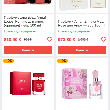
Парфумована вода Armaf
Legesi Femme для жінок
Парфуми Afnan Zimaya A La
(оригінал) - edp 100 ml
Rose для жінок — edp 100 ml
Готово до відправки
Готово до відправки
810,90
973,80
₴
₴
901 ₴
1 082 ₴
Купити
Купити
–10%
–10%