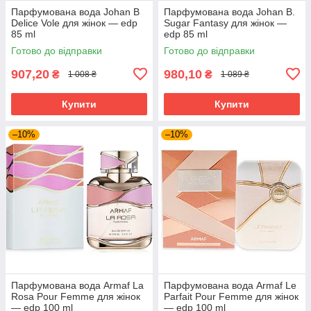
Парфумована вода Johan B
Парфумована вода Johan B.
Delice Vole для жінок — edp
Sugar Fantasy для жінок —
85 ml
edp 85 ml
Готово до відправки
Готово до відправки
907,20
980,10
₴
₴
1 008 ₴
1 089 ₴
Купити
Купити
–10%
–10%
Парфумована вода Armaf La
Парфумована вода Armaf Le
Rosa Pour Femme для жінок
Parfait Pour Femme для жінок
— edp 100 ml
— edp 100 ml