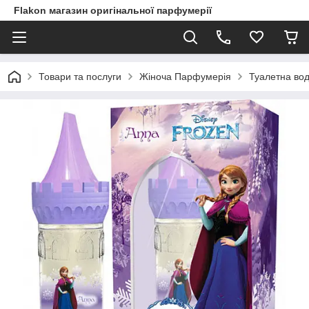
Flakon магазин оригінальної парфумерії
Товари та послуги
Жіноча Парфумерія
Туалетна вода