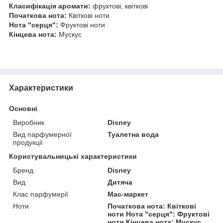
Класифікація аромати:
фруктові, квіткові
Початкова нота:
Квіткові ноти
Нота "серця":
Фруктові ноти
Кінцева нота:
Мускус
Характеристики
Основні
Виробник
Disney
Вид парфумерної
Туалетна вода
продукції
Користувальницькі характеристики
Бренд
Disney
Вид
Дитяча
Клас парфумерії
Мас-маркет
Ноти
Початкова нота: Квіткові
ноти Нота "серця": Фруктові
ноти Кінцева нота: Мускус