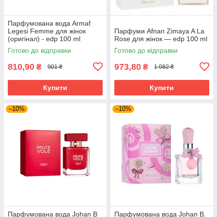
Парфумована вода Armaf
Legesi Femme для жінок
Парфуми Afnan Zimaya A La
(оригінал) - edp 100 ml
Rose для жінок — edp 100 ml
Готово до відправки
Готово до відправки
810,90
973,80
₴
₴
901 ₴
1 082 ₴
Купити
Купити
–10%
–10%
Парфумована вода Johan B
Парфумована вода Johan B.