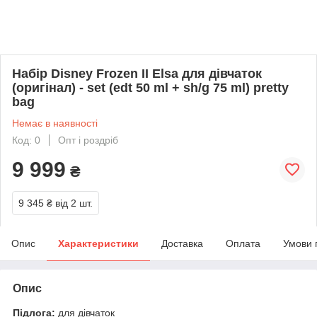
Набір Disney Frozen II Elsa для дівчаток
(оригінал) - set (edt 50 ml + sh/g 75 ml) pretty
bag
Немає в наявності
Код: 0
Опт і роздріб
9 999
₴
9 345 ₴
від 2 шт.
Опис
Характеристики
Доставка
Оплата
Умови 
Опис
Підлога:
для дівчаток