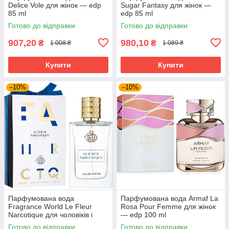
Delice Vole для жінок — edp
Sugar Fantasy для жінок —
85 ml
edp 85 ml
Готово до відправки
Готово до відправки
907,20
980,10
₴
₴
1 008 ₴
1 089 ₴
Купити
Купити
–10%
–10%
Парфумована вода
Парфумована вода Armaf La
Fragrance World Le Fleur
Rosa Pour Femme для жінок
Narcotique для чоловіків і
— edp 100 ml
жінок edp 100 ml
Готово до відправки
Готово до відправки