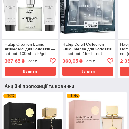
Набір Creation Lamis
Набір Dorall Collection
Набі
Arrivederci для чоловіків —
Fluid Intense для чоловіків
Homm
set (edt 100ml + sh/gel
— set (edt 15ml + edt
set 
50ml + ash/balm 50ml)
100ml + sh/gel 50ml + balm
+ sh
367,65
360,05
2 3
₴
₴
387 ₴
379 ₴
50ml)
Купити
Купити
Акційні пропозиції та новинки
–10%
–10%