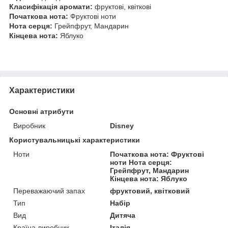
Класифікація аромати:
фруктові, квіткові
Початкова нота:
Фруктові ноти
Нота серця:
Грейпфрут, Мандарин
Кінцева нота:
Яблуко
Характеристики
Основні атрибути
Виробник
Disney
Користувальницькі характеристики
Ноти
Початкова нота: Фруктові
ноти Нота серця:
Грейпфрут, Мандарин
Кінцева нота: Яблуко
Переважаючий запах
фруктовий, квітковий
Тип
Набір
Вид
Дитяча
Країна-виробник
Італія