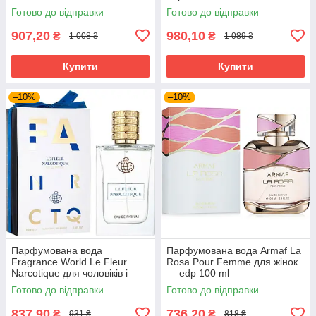
Готово до відправки
Готово до відправки
907,20
980,10
₴
₴
1 008 ₴
1 089 ₴
Купити
Купити
–10%
–10%
Парфумована вода
Парфумована вода Armaf La
Fragrance World Le Fleur
Rosa Pour Femme для жінок
Narcotique для чоловіків і
— edp 100 ml
жінок edp 100 ml
Готово до відправки
Готово до відправки
837,90
736,20
₴
₴
931 ₴
818 ₴