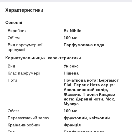
Характеристики
Основні
Виробник
Ex Nihilo
Об`єм
100 мл
Вид парфумерної
Парфумована вода
продукції
Користувальницькі характеристики
Вид
Унісекс
Клас парфумерії
Нішева
Ноти
Початкова нота: Бергамот,
Лічі, Персик Нота серця:
Апельсиновий колір,
Жасмин, Півонія Кінцева
нота: Деревні ноти, Мох,
Мускус
Обсяг
100 мл
Переважаючий запах
фруктовий, квітковий
Країна-виробник
Франція
Тип
Парфумована вода