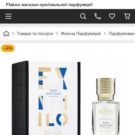
Flakon магазин оригінальної парфумерії
Товари та послуги
Жіноча Парфумерія
Парфумована в
–5%