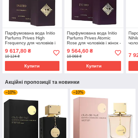
Парфумована вода Initio
Парфумована вода Initio
Пар
Parfums Prives High
Parfums Prives Atomic
Nihi
Frequency для чоловіків і
Rose для чоловіків і жінок -
чоло
жінок - edp 90 ml
edp 90 ml
ml (
9 617,80
9 564,60
₴
₴
7 9
10 124 ₴
10 068 ₴
Купити
Купити
Акційні пропозиції та новинки
–10%
–10%