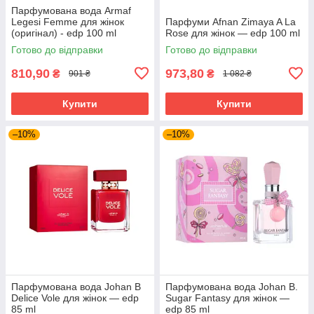
Парфумована вода Armaf
Legesi Femme для жінок
Парфуми Afnan Zimaya A La
(оригінал) - edp 100 ml
Rose для жінок — edp 100 ml
Готово до відправки
Готово до відправки
810,90
973,80
₴
₴
901 ₴
1 082 ₴
Купити
Купити
–10%
–10%
Парфумована вода Johan B
Парфумована вода Johan B.
Delice Vole для жінок — edp
Sugar Fantasy для жінок —
85 ml
edp 85 ml