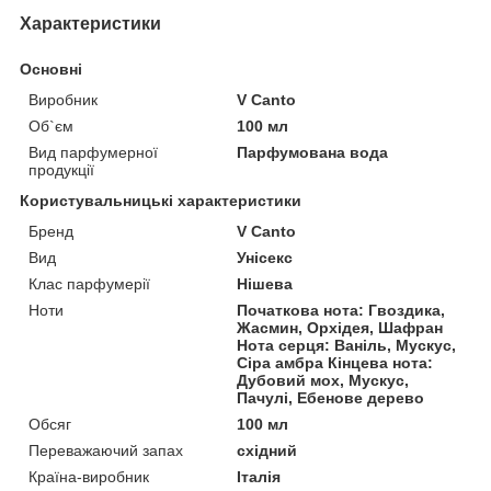
Характеристики
Основні
Виробник
V Canto
Об`єм
100 мл
Вид парфумерної
Парфумована вода
продукції
Користувальницькі характеристики
Бренд
V Canto
Вид
Унісекс
Клас парфумерії
Нішева
Ноти
Початкова нота: Гвоздика,
Жасмин, Орхідея, Шафран
Нота серця: Ваніль, Мускус,
Сіра амбра Кінцева нота:
Дубовий мох, Мускус,
Пачулі, Ебенове дерево
Обсяг
100 мл
Переважаючий запах
східний
Країна-виробник
Італія