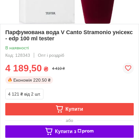
Парфумована вода V Canto Stramonio унісекс
- edp 100 ml tester
В наявності
Код: 128343
Опт і роздріб
4 189,50
₴
4 410 ₴
Економія
220.50 ₴
4 121 ₴
від 2 шт.
Купити
або
Купити з