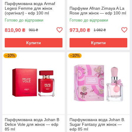
Парфумована вода Armaf
Legesi Femme для жінок
Парфуми Afnan Zimaya A La
(оригінал) - edp 100 ml
Rose для жінок — edp 100 ml
Готово до відправки
Готово до відправки
810,90
973,80
₴
₴
901 ₴
1 082 ₴
Купити
Купити
–10%
–10%
Парфумована вода Johan B
Парфумована вода Johan B.
Delice Vole для жінок — edp
Sugar Fantasy для жінок —
85 ml
edp 85 ml