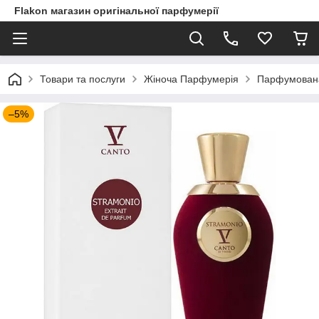
Flakon магазин оригінальної парфумерії
Товари та послуги
Жіноча Парфумерія
Парфумована 
–5%