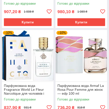
Готово до відправки
Готово до відправки
907,20
980,10
₴
₴
1 008 ₴
1 089 ₴
Купити
Купити
–10%
–10%
Парфумована вода
Парфумована вода Armaf La
Fragrance World Le Fleur
Rosa Pour Femme для жінок
Narcotique для чоловіків і
— edp 100 ml
жінок edp 100 ml
Готово до відправки
Готово до відправки
837,90
736,20
₴
₴
931 ₴
818 ₴