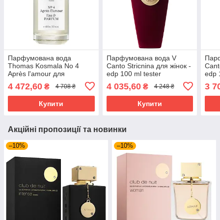
Парфумована вода
Парфумована вода V
Пар
Thomas Kosmala No 4
Canto Stricnina для жінок -
Cant
Après l'amour для
edp 100 ml tester
edp 
чоловіків і жінок - edp 100
4 472,60
4 035,60
3 7
₴
₴
4 708 ₴
4 248 ₴
ml tester
Купити
Купити
Акційні пропозиції та новинки
–10%
–10%