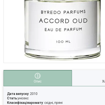
Опис
Х
Дата випуску
: 2010
Стать
:унісекс
Класифікація
аромату
: східні, пряні