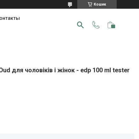
Кошик
онтакты
d для чоловіків і жінок - edp 100 ml tester