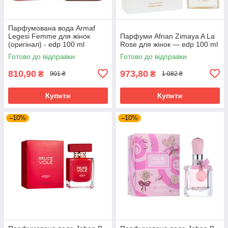
Парфумована вода Armaf
Legesi Femme для жінок
Парфуми Afnan Zimaya A La
(оригінал) - edp 100 ml
Rose для жінок — edp 100 ml
Готово до відправки
Готово до відправки
810,90
973,80
₴
₴
901 ₴
1 082 ₴
Купити
Купити
–10%
–10%