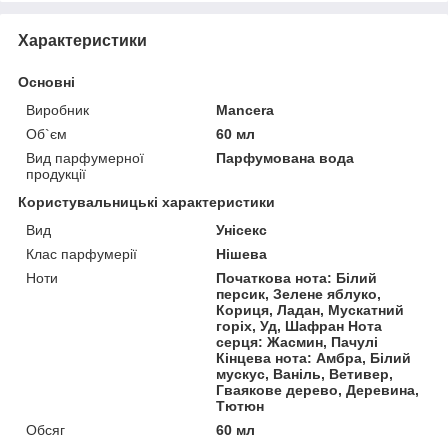
Характеристики
Основні
Виробник
Mancera
Об`єм
60 мл
Вид парфумерної
Парфумована вода
продукції
Користувальницькі характеристики
Вид
Унісекс
Клас парфумерії
Нішева
Ноти
Початкова нота: Білий
персик, Зелене яблуко,
Кориця, Ладан, Мускатний
горіх, Уд, Шафран Нота
серця: Жасмин, Пачулі
Кінцева нота: Амбра, Білий
мускус, Ваніль, Ветивер,
Гваякове дерево, Деревина,
Тютюн
Обсяг
60 мл