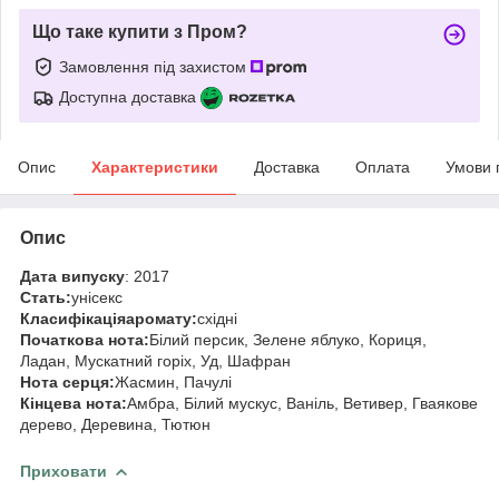
Що таке купити з Пром?
Замовлення під захистом
Доступна доставка
Опис
Характеристики
Доставка
Оплата
Умови 
Опис
Дата випуску
: 2017
Стать:
унісекс
Класифікація
аромату:
східні
Початкова нота:
Білий персик, Зелене яблуко, Кориця,
Ладан, Мускатний горіх, Уд, Шафран
Нота серця:
Жасмин, Пачулі
Кінцева нота:
Амбра, Білий мускус, Ваніль, Ветивер, Гваякове
дерево, Деревина, Тютюн
Приховати