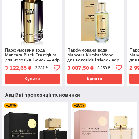
Парфумована вода
Парфумована вода
Пар
Mancera Black Prestigium
Mancera Kumkat Wood
Manc
для чоловіків і жінок — edp
для чоловіків і жінок - edp
для 
120 ml tester
60 ml
60 m
3 122,65
3 087,50
2 9
₴
₴
3 287 ₴
3 250 ₴
Купити
Купити
Акційні пропозиції та новинки
–10%
–10%