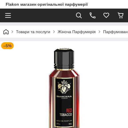
Flakon магазин оригінальної парфумерії
Товари та послуги
Жіноча Парфумерія
Парфумована 
–5%