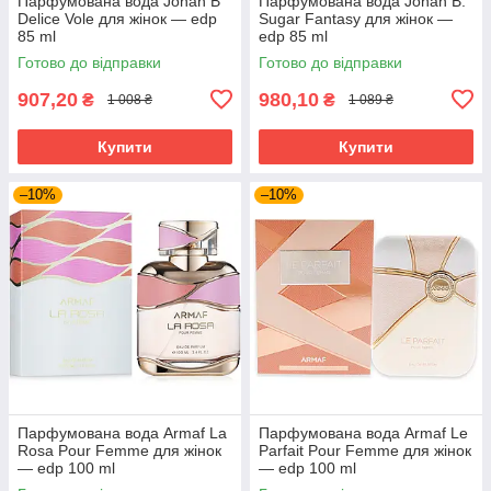
Парфумована вода Johan B
Парфумована вода Johan B.
Delice Vole для жінок — edp
Sugar Fantasy для жінок —
85 ml
edp 85 ml
Готово до відправки
Готово до відправки
907,20
980,10
₴
₴
1 008 ₴
1 089 ₴
Купити
Купити
–10%
–10%
Парфумована вода Armaf La
Парфумована вода Armaf Le
Rosa Pour Femme для жінок
Parfait Pour Femme для жінок
— edp 100 ml
— edp 100 ml