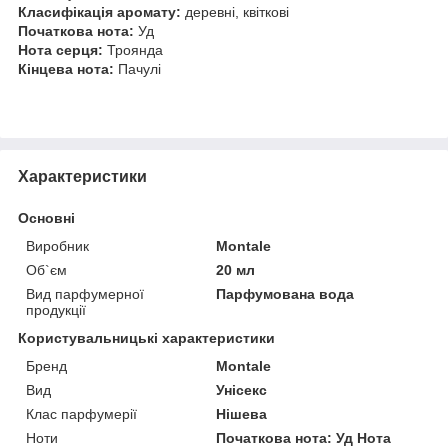
Класифікація аромату:
деревні, квіткові
Початкова нота:
Уд
Нота серця:
Троянда
Кінцева нота:
Пачулі
Характеристики
Основні
Виробник
Montale
Об`єм
20 мл
Вид парфумерної
Парфумована вода
продукції
Користувальницькі характеристики
Бренд
Montale
Вид
Унісекс
Клас парфумерії
Нішева
Ноти
Початкова нота: Уд Нота