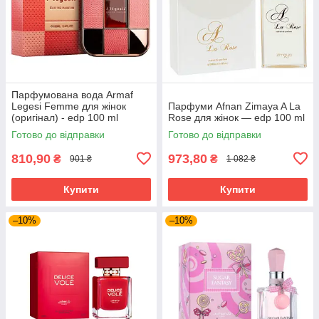
Парфумована вода Armaf
Legesi Femme для жінок
Парфуми Afnan Zimaya A La
(оригінал) - edp 100 ml
Rose для жінок — edp 100 ml
Готово до відправки
Готово до відправки
810,90
973,80
₴
₴
901 ₴
1 082 ₴
Купити
Купити
–10%
–10%