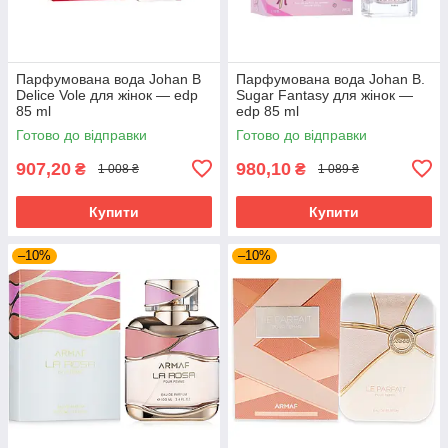
Парфумована вода Johan B
Парфумована вода Johan B.
Delice Vole для жінок — edp
Sugar Fantasy для жінок —
85 ml
edp 85 ml
Готово до відправки
Готово до відправки
907,20
980,10
₴
₴
1 008 ₴
1 089 ₴
Купити
Купити
–10%
–10%