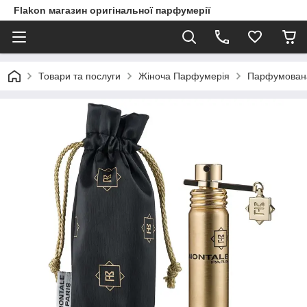
Flakon магазин оригінальної парфумерії
Товари та послуги
Жіноча Парфумерія
Парфумована 