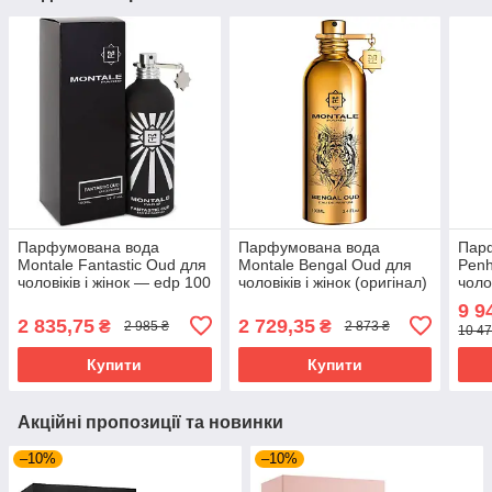
Парфумована вода
Парфумована вода
Пар
Montale Fantastic Oud для
Montale Bengal Oud для
Penh
чоловіків і жінок — edp 100
чоловіків і жінок (оригінал)
чолов
ml
- edp 100 ml tester
- ed
9 9
2 835,75
2 729,35
₴
₴
2 985 ₴
2 873 ₴
10 47
Купити
Купити
Акційні пропозиції та новинки
–10%
–10%