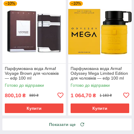
–10%
–10%
Парфумована вода Armaf
Парфумована вода Armaf
Voyage Brown для чоловіків
Odyssey Mega Limited Edition
— edp 100 ml
для чоловіків — edp 100 ml
Готово до відправки
Готово до відправки
800,10
1 064,70
₴
₴
889 ₴
1 183 ₴
Купити
Купити
Показати ще