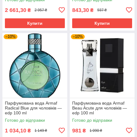
2 661,30
843,30
₴
₴
2 957 ₴
937 ₴
Купити
Купити
–10%
–10%
Парфумована вода Armaf
Парфумована вода Armaf
Radical Blue для чоловіків —
Beau Acute для чоловіків —
edp 100 ml
edp 100 ml
Готово до відправки
Готово до відправки
1 034,10
981
₴
₴
1 149 ₴
1 090 ₴