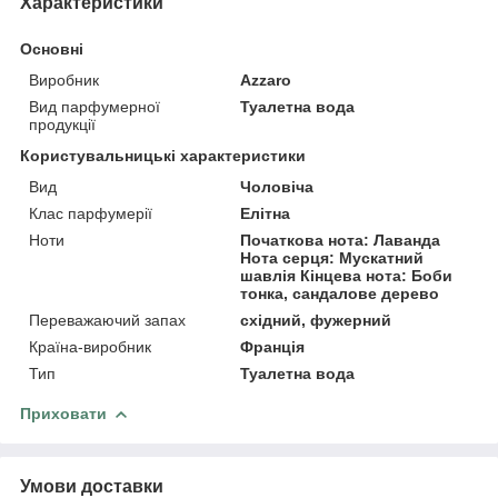
Характеристики
Основні
Виробник
Azzaro
Вид парфумерної
Туалетна вода
продукції
Користувальницькі характеристики
Вид
Чоловіча
Клас парфумерії
Елітна
Ноти
Початкова нота: Лаванда
Нота серця: Мускатний
шавлія Кінцева нота: Боби
тонка, сандалове дерево
Переважаючий запах
східний, фужерний
Країна-виробник
Франція
Тип
Туалетна вода
Приховати
Умови доставки