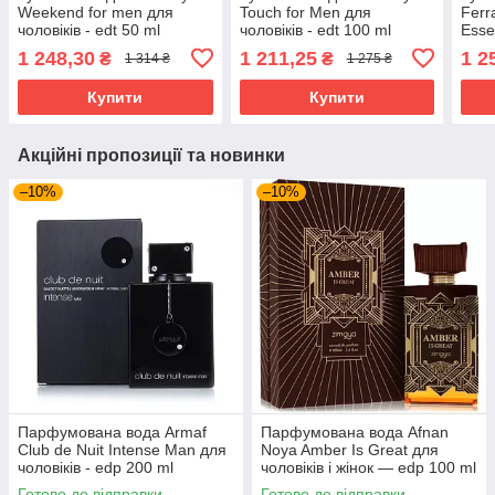
Weekend for men для
Touch for Men для
Ferr
чоловіків - edt 50 ml
чоловіків - edt 100 ml
Esse
чоло
1 248,30
1 211,25
1 2
₴
₴
1 314 ₴
1 275 ₴
Купити
Купити
Акційні пропозиції та новинки
–10%
–10%
Парфумована вода Armaf
Парфумована вода Afnan
Club de Nuit Intense Man для
Noya Amber Is Great для
чоловіків - edp 200 ml
чоловіків і жінок — edp 100 ml
Готово до відправки
Готово до відправки