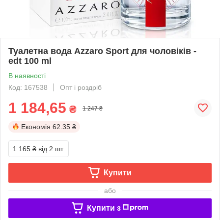
Туалетна вода Azzaro Sport для чоловіків -
edt 100 ml
В наявності
Код: 167538
Опт і роздріб
1 184,65
₴
1 247 ₴
Економія
62.35 ₴
1 165 ₴
від 2 шт.
Купити
або
Купити з