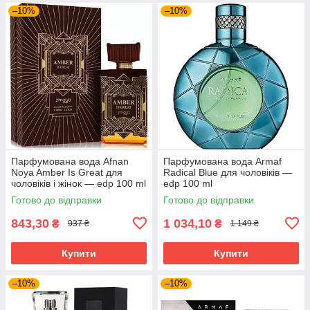
–10%
–10%
Парфумована вода Afnan
Парфумована вода Armaf
Noya Amber Is Great для
Radical Blue для чоловіків —
чоловіків і жінок — edp 100 ml
edp 100 ml
Готово до відправки
Готово до відправки
843,30
1 034,10
₴
₴
937 ₴
1 149 ₴
Купити
Купити
–10%
–10%