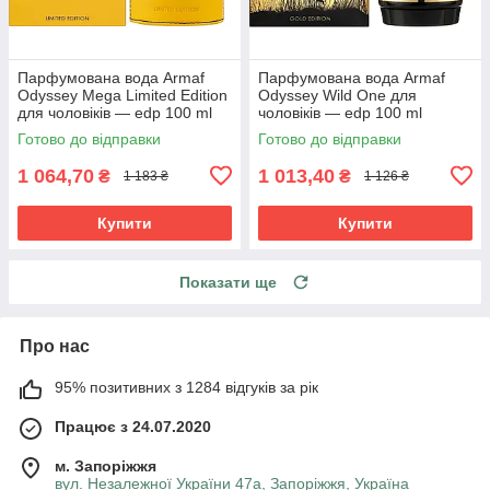
Парфумована вода Armaf
Парфумована вода Armaf
Odyssey Mega Limited Edition
Odyssey Wild One для
для чоловіків — edp 100 ml
чоловіків — edp 100 ml
Готово до відправки
Готово до відправки
1 064,70
1 013,40
₴
₴
1 183 ₴
1 126 ₴
Купити
Купити
Показати ще
Про нас
95% позитивних з 1284 відгуків за рік
Працює з 24.07.2020
м. Запоріжжя
вул. Незалежної України 47а, Запоріжжя, Україна