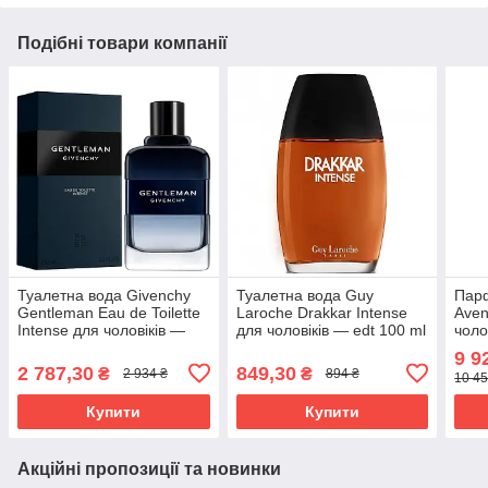
Подібні товари компанії
Туалетна вода Givenchy
Туалетна вода Guy
Пар
Gentleman Eau de Toilette
Laroche Drakkar Intense
Aven
Intense для чоловіків —
для чоловіків — edt 100 ml
чоло
edt 100 ml
tester
teste
9 9
2 787,30
849,30
₴
₴
2 934 ₴
894 ₴
10 45
Купити
Купити
Акційні пропозиції та новинки