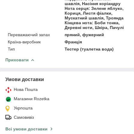
шавлія, Насіння коріандру
Нота серця: Зелене яблуко,
Кориця, Листя фіалки,
Мускатний шавлія, Троянда
Кінцева нота: Боби тонка,
Деревні ноти, Шкіра, Пачулі
Переважаючий запах
пряний, фужерний
Країна-виробник
Франція
Тип
Тестер (туалетна вода)
Приховати
Умови доставки
Нова Пошта
Магазини Rozetka
Укрпошта
Самовивіз
Всі умови доставки