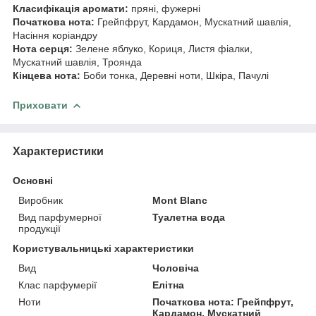
Класифікація аромати:
пряні, фужерні
Початкова нота:
Грейпфрут, Кардамон, Мускатний шавлія,
Насіння коріандру
Нота серця:
Зелене яблуко, Кориця, Листя фіалки,
Мускатний шавлія, Троянда
Кінцева нота:
Боби тонка, Деревні ноти, Шкіра, Пачулі
Приховати
Характеристики
Основні
Виробник
Mont Blanc
Вид парфумерної
Туалетна вода
продукції
Користувальницькі характеристики
Вид
Чоловіча
Клас парфумерії
Елітна
Ноти
Початкова нота: Грейпфрут,
Кардамон, Мускатний