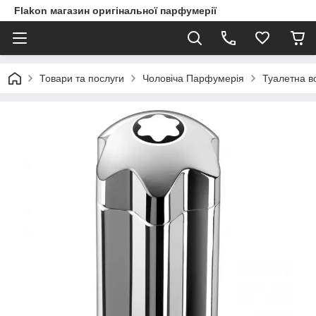
Flakon магазин оригінальної парфумерії
Товари та послуги
Чоловіча Парфумерія
Туалетна во