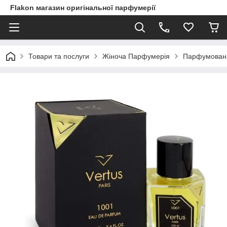
Flakon магазин оригінальної парфумерії
Товари та послуги
Жіноча Парфумерія
Парфумована 