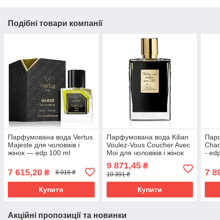
Подібні товари компанії
Парфумована вода Vertus
Парфумована вода Kilian
Парф
Majeste для чоловіків і
Voulez-Vous Coucher Avec
Chao
жінок — edp 100 ml
Moi для чоловіків і жінок
- ed
(оригінал) - edp 50 ml
9 871,45
₴
7 615,20
7 8
₴
8 016 ₴
10 391 ₴
Купити
Купити
Акційні пропозиції та новинки