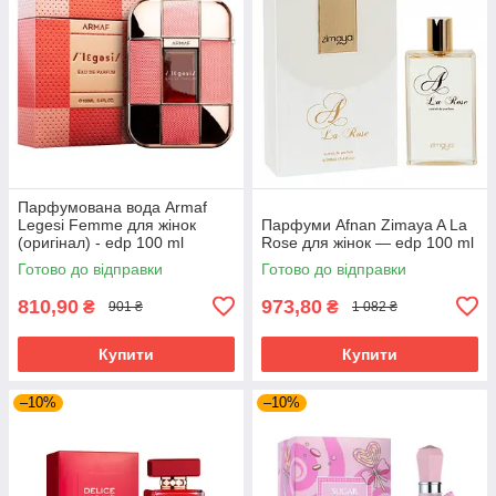
Парфумована вода Armaf
Legesi Femme для жінок
Парфуми Afnan Zimaya A La
(оригінал) - edp 100 ml
Rose для жінок — edp 100 ml
Готово до відправки
Готово до відправки
810,90
973,80
₴
₴
901 ₴
1 082 ₴
Купити
Купити
–10%
–10%