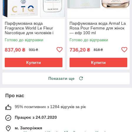
Парфумована вода
Парфумована вода Armaf La
Fragrance World Le Fleur
Rosa Pour Femme для жінок
Narcotique для чоловіків і
— edp 100 ml
жінок edp 100 ml
Готово до відправки
Готово до відправки
837,90
736,20
₴
₴
931 ₴
818 ₴
Купити
Купити
Показати ще
Про нас
95% позитивних з 1284 відгуків за рік
Працює з 24.07.2020
м. Запоріжжя