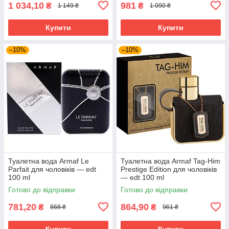
1 034,10
981
₴
₴
1 149 ₴
1 090 ₴
Купити
Купити
–10%
–10%
Туалетна вода Armaf Le
Туалетна вода Armaf Tag-Him
Parfait для чоловіків — edt
Prestige Edition для чоловіків
100 ml
— edt 100 ml
Готово до відправки
Готово до відправки
781,20
864,90
₴
₴
868 ₴
961 ₴
Купити
Купити