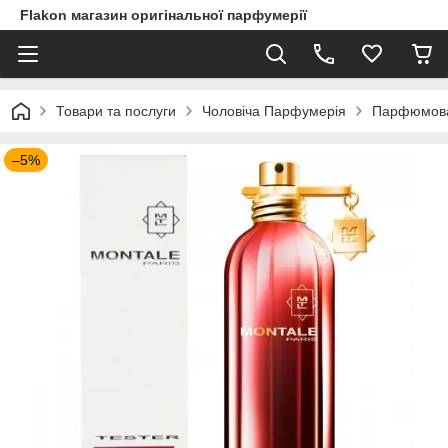
Flakon магазин оригінальної парфумерії
Товари та послуги
Чоловіча Парфумерія
Парфюмована
–5%