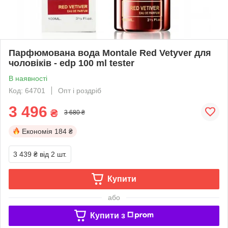
Парфюмована вода Montale Red Vetyver для
чоловіків - edp 100 ml tester
В наявності
Код: 64701
Опт і роздріб
3 496
₴
3 680 ₴
Економія
184 ₴
3 439 ₴
від 2 шт.
Купити
або
Купити з