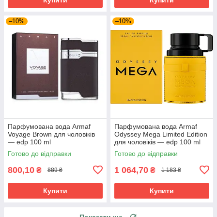
–10%
–10%
Парфумована вода Armaf
Парфумована вода Armaf
Voyage Brown для чоловіків
Odyssey Mega Limited Edition
— edp 100 ml
для чоловіків — edp 100 ml
Готово до відправки
Готово до відправки
800,10
1 064,70
₴
₴
889 ₴
1 183 ₴
Купити
Купити
Показати ще