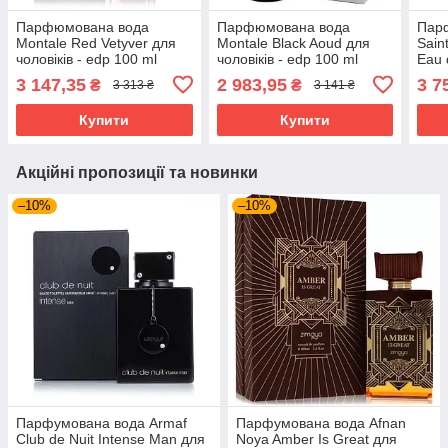
Парфюмована вода
Парфюмована вода
Пар
Montale Red Vetyver для
Montale Black Aoud для
Sain
чоловіків - edp 100 ml
чоловіків - edp 100 ml
Eau 
tester
чоло
3 147,35
2 983,95
3 7
₴
₴
3 313 ₴
3 141 ₴
teste
Купити
Купити
Акційні пропозиції та новинки
–10%
–10%
Парфумована вода Armaf
Парфумована вода Afnan
Club de Nuit Intense Man для
Noya Amber Is Great для