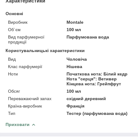
Характеристики
Основні
Виробник
Montale
Об`єм
100 мл
Вид парфумерної
Парфумована вода
продукції
Користувальницькі характеристики
Вид
Чоловіча
Клас парфумерії
Нішева
Ноти
Початкова нота: Білий кедр
Нота "серця": Ветивер
Кінцева нота: Грейпфрут
Обсяг
100 мл
Переважаючий запах
східний деревний
Країна-виробник
Франція
Тип
Тестер (парфумована вода)
Приховати