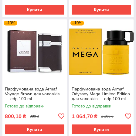
Купити
Купити
–10%
–10%
Парфумована вода Armaf
Парфумована вода Armaf
Voyage Brown для чоловіків
Odyssey Mega Limited Edition
— edp 100 ml
для чоловіків — edp 100 ml
Готово до відправки
Готово до відправки
800,10
1 064,70
₴
₴
889 ₴
1 183 ₴
Купити
Купити