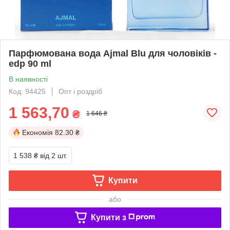
Парфюмована вода Ajmal Blu для чоловіків -
edp 90 ml
В наявності
Код: 94425
Опт і роздріб
1 563,70
₴
1 646 ₴
Економія
82.30 ₴
1 538 ₴
від 2 шт.
Купити
або
Купити з