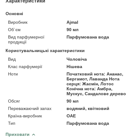
Характеристики
Основні
Виробник
Ajmal
Об`єм
90 мл
Вид парфумерної
Парфумована вода
продукції
Користувальницькі характеристики
Вид
Чоловіча
Клас парфумерії
Нішева
Ноти
Початковий нота: Ананас,
Бергамот, Лаванда Нота
серця: Жасмін, Лотос
Конічна нота: Амбра,
Мускус, Сандалове дерево
Обсяг
90 мл
Переважаючий запах
водяний, квітковий
Країна-виробник
ОАЕ
Тип
Парфумована вода
Приховати