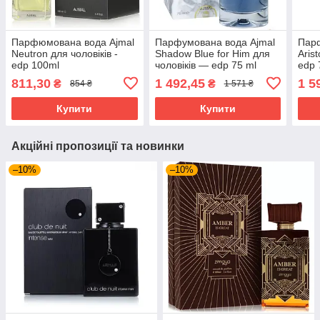
Парфюмована вода Ajmal
Парфумована вода Ajmal
Парф
Neutron для чоловіків -
Shadow Blue for Him для
Arist
edp 100ml
чоловіків — edp 75 ml
edp 
811,30
1 492,45
1 5
₴
₴
854 ₴
1 571 ₴
Купити
Купити
Акційні пропозиції та новинки
–10%
–10%