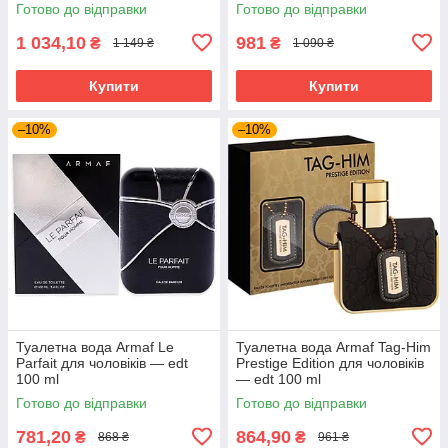
Готово до відправки
Готово до відправки
1 034,10
981
₴
₴
1 149 ₴
1 090 ₴
Купити
Купити
–10%
–10%
Туалетна вода Armaf Le
Туалетна вода Armaf Tag-Him
Parfait для чоловіків — edt
Prestige Edition для чоловіків
100 ml
— edt 100 ml
Готово до відправки
Готово до відправки
781,20
864,90
₴
₴
868 ₴
961 ₴