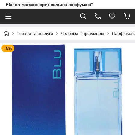
Flakon магазин оригінальної парфумерії
Товари та послуги
Чоловіча Парфумерія
Парфюмован
–5%