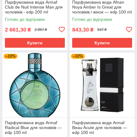
Парфумована вода Armaf
Парфумована вода Afnan
Club de Nuit Intense Man для
Noya Amber Is Great для
чоловіків - edp 200 ml
чоловіків і жінок — edp 100 ml
Готово до відправки
Готово до відправки
2 661,30
843,30
₴
₴
2 957 ₴
937 ₴
Купити
Купити
–10%
–10%
Парфумована вода Armaf
Парфумована вода Armaf
Radical Blue для чоловіків —
Beau Acute для чоловіків —
edp 100 ml
edp 100 ml