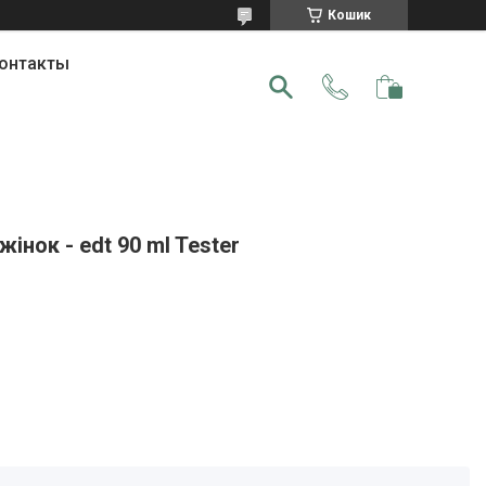
Кошик
онтакты
інок - edt 90 ml Tester