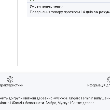
повернення товару протягом 14 днів
за рахун
арактеристики
Інформація д
жить до групи квіткові деревино-мускусні. Ungaro Feminin випущени
Фіалка і Жасмін; базові ноти: Амбра, Мускус і Світле дерево.