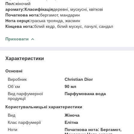
Пол:
жіночий
аромату:
Класифікація
деревні, мускусні, квіткові
Початкова нота:
бергамот, мандарин
Нота серця:
граська троянда, жасмин
Кінцева нота:
білий кедр, білий мускус, пачулі, сандал
Приховати
Характеристики
Основні
Виробник
Christian Dior
Об`єм
90 мл
Вид парфумерної
Парфумована вода
продукції
Користувальницькі характеристики
Вид
Жіноча
Клас парфумерії
Елітна
Ноти
Початкова нота: Бергамот,