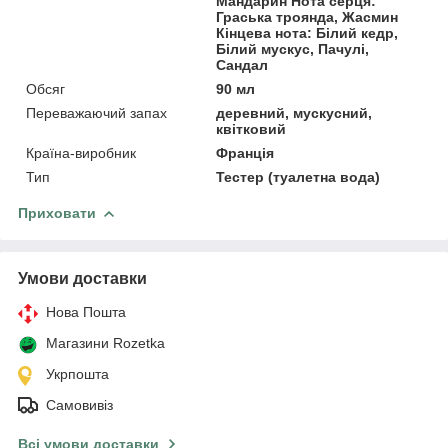
Мандарин Нота серця:
Граська троянда, Жасмин
Кінцева нота: Білий кедр,
Білий мускус, Пачулі,
Сандал
Обсяг
90 мл
Переважаючий запах
деревний, мускусний,
квітковий
Країна-виробник
Франція
Тип
Тестер (туалетна вода)
Приховати
Умови доставки
Нова Пошта
Магазини Rozetka
Укрпошта
Самовивіз
Всі умови доставки