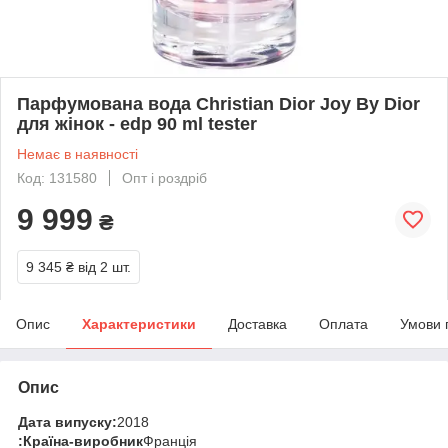
Парфумована вода Christian Dior Joy By Dior
для жінок - edp 90 ml tester
Немає в наявності
Код: 131580
Опт і роздріб
9 999
₴
9 345 ₴
від 2 шт.
Опис
Характеристики
Доставка
Оплата
Умови 
Опис
Дата випуску:
2018
:
Країна-виробник
Франція