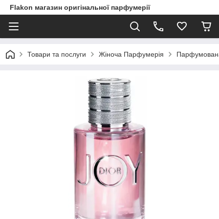
Flakon магазин оригінальної парфумерії
Товари та послуги
Жіноча Парфумерія
Парфумована в