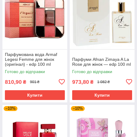
Парфумована вода Armaf
Legesi Femme для жінок
Парфуми Afnan Zimaya A La
(оригінал) - edp 100 ml
Rose для жінок — edp 100 ml
Готово до відправки
Готово до відправки
810,90
973,80
₴
₴
901 ₴
1 082 ₴
Купити
Купити
–10%
–10%