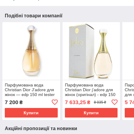
Подібні товари компанії
Парфумована вода
Парфумована вода
Пар
Christian Dior J'adore для
Christian Dior j'adore для
Chris
жінок — edp 150 ml tester
жінок (оригінал) - edp 150
для 
ml
7 200
7 633,25
5 7
₴
₴
8 035 ₴
Купити
Купити
Акційні пропозиції та новинки