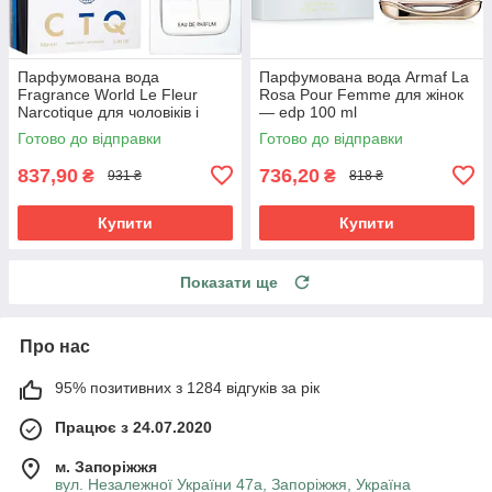
Парфумована вода
Парфумована вода Armaf La
Fragrance World Le Fleur
Rosa Pour Femme для жінок
Narcotique для чоловіків і
— edp 100 ml
жінок edp 100 ml
Готово до відправки
Готово до відправки
837,90
736,20
₴
₴
931 ₴
818 ₴
Купити
Купити
Показати ще
Про нас
95% позитивних з 1284 відгуків за рік
Працює з 24.07.2020
м. Запоріжжя
вул. Незалежної України 47а, Запоріжжя, Україна