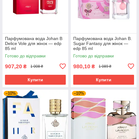
Парфумована вода Johan B
Парфумована вода Johan B.
Delice Vole для жінок — edp
Sugar Fantasy для жінок —
85 ml
edp 85 ml
Готово до відправки
Готово до відправки
907,20
980,10
₴
₴
1 008 ₴
1 089 ₴
Купити
Купити
–10%
–10%