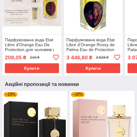
Парфумована вода Etat
Парфумована вода Etat
Парф
Libre d'Orange Eau De
Libre d'Orange Rossy de
Libr
Protection для чоловіків і
Palma Eau de Protection
Pala
жінок — edp 2 ml vial
для жінок — edp 100 ml
50 m
208,05
3 446,60
3 0
₴
₴
219 ₴
3 628 ₴
tester
Купити
Купити
Акційні пропозиції та новинки
–10%
–10%