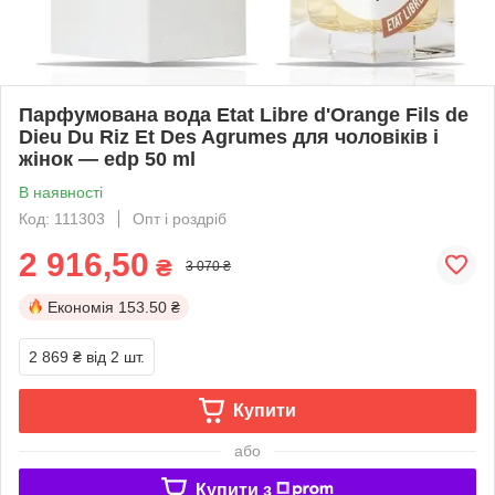
Парфумована вода Etat Libre d'Orange Fils de
Dieu Du Riz Et Des Agrumes для чоловіків і
жінок — edp 50 ml
В наявності
Код: 111303
Опт і роздріб
2 916,50
₴
3 070 ₴
Економія
153.50 ₴
2 869 ₴
від 2 шт.
Купити
або
Купити з