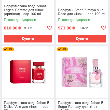
Парфумована вода Armaf
Legesi Femme для жінок
Парфуми Afnan Zimaya A La
(оригінал) - edp 100 ml
Rose для жінок — edp 100 ml
Готово до відправки
Готово до відправки
810,90
973,80
₴
₴
901 ₴
1 082 ₴
Купити
Купити
–10%
–10%
Парфумована вода Johan B
Парфумована вода Johan B.
Delice Vole для жінок — edp
Sugar Fantasy для жінок —