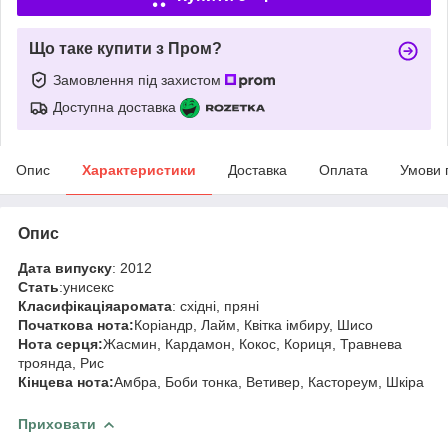
Що таке купити з Пром?
Замовлення під захистом
Доступна доставка
Опис
Характеристики
Доставка
Оплата
Умови 
Опис
Дата випуску
: 2012
Стать
:унисекс
Класифікація
аромата
: східні, пряні
Початкова нота:
Коріандр, Лайм, Квітка імбиру, Шисо
Нота серця:
Жасмин, Кардамон, Кокос, Кориця, Травнева
троянда, Рис
Кінцева нота:
Амбра, Боби тонка, Ветивер, Кастореум, Шкіра
Приховати