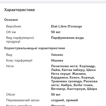
Характеристики
Основні
Виробник
Etat Libre D'orange
Об`єм
50 мл
Вид парфумерної
Парфумована вода
продукції
Користувальницькі характеристики
Вид
Унісекс
Клас парфумерії
Нішева
Ноти
Початкова нота: Коріандр,
Лайм, Квітка імбиру, Шисо
Нота серця: Жасмин,
Кардамон, Кокос, Кориця,
Травнева троянда, Рискова
нота: Амбра, Боби тонка,
Ветивер, Кастореум, Шкіра
Обсяг
50 мл
Переважаючий запах
східний, пряний
Країна-виробник
Франція