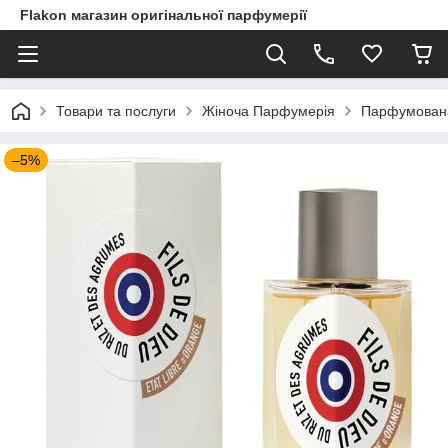
Flakon магазин оригінальної парфумерії
Товари та послуги
Жіноча Парфумерія
Парфумована 
–5%