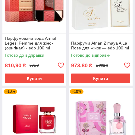
Парфумована вода Armaf
Legesi Femme для жінок
Парфуми Afnan Zimaya A La
(оригінал) - edp 100 ml
Rose для жінок — edp 100 ml
Готово до відправки
Готово до відправки
810,90
973,80
₴
₴
901 ₴
1 082 ₴
Купити
Купити
–10%
–10%