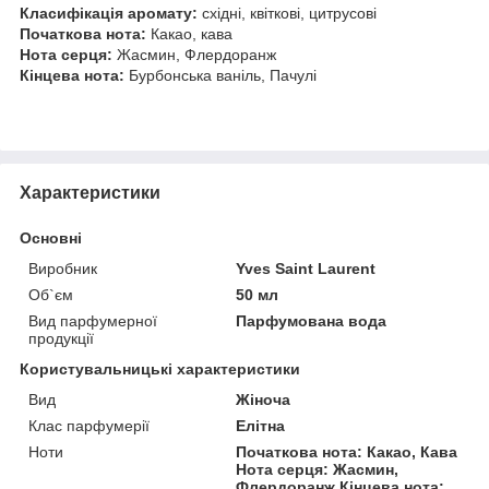
Класифікація аромату:
східні, квіткові, цитрусові
Початкова нота:
Какао, кава
Нота серця:
Жасмин, Флердоранж
Кінцева нота:
Бурбонська ваніль, Пачулі
Характеристики
Основні
Виробник
Yves Saint Laurent
Об`єм
50 мл
Вид парфумерної
Парфумована вода
продукції
Користувальницькі характеристики
Вид
Жіноча
Клас парфумерії
Елітна
Ноти
Початкова нота: Какао, Кава
Нота серця: Жасмин,
Флердоранж Кінцева нота: