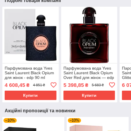
Подібні товари компанії
Парфумована вода Yves
Парфумована вода Yves
Пар
Saint Laurent Black Opium
Saint Laurent Black Opium
Sain
для жінок - edp 90 ml
Over Red для жінок — edp
Glit
tester
90 ml tester
ml
4 608,45
5 398,85
6 0
₴
₴
4 851 ₴
5 683 ₴
Купити
Купити
Акційні пропозиції та новинки
–10%
–10%