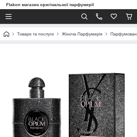
Flakon магазин оригінальної парфумерії
Товари та послуги
Жіноча Парфумерія
Парфумована 