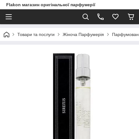
Flakon магазин оригінальної парфумерії
Товари та послуги
Жіноча Парфумерія
Парфумована в