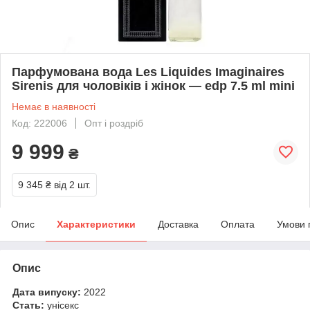
Парфумована вода Les Liquides Imaginaires
Sirenis для чоловіків і жінок — edp 7.5 ml mini
Немає в наявності
Код: 222006
Опт і роздріб
9 999
₴
9 345 ₴
від 2 шт.
Опис
Характеристики
Доставка
Оплата
Умови 
Опис
Дата випуску:
2022
Стать:
унісекс