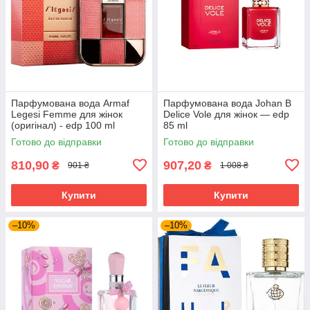
Парфумована вода Armaf
Парфумована вода Johan B
Legesi Femme для жінок
Delice Vole для жінок — edp
(оригінал) - edp 100 ml
85 ml
Готово до відправки
Готово до відправки
810,90
907,20
₴
₴
901 ₴
1 008 ₴
Купити
Купити
–10%
–10%