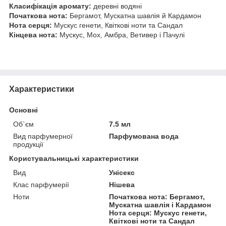
Класифікація аромату:
деревні водяні
Початкова нота:
Бергамот, Мускатна шавлія й Кардамон
Нота серця:
Мускус генети, Квіткові ноти та Сандал
Кінцева нота:
Мускус, Мох, Амбра, Ветивер і Пачулі
Характеристики
Основні
Об`єм
7.5 мл
Вид парфумерної
Парфумована вода
продукції
Користувальницькі характеристики
Вид
Унісекс
Клас парфумерії
Нішева
Ноти
Початкова нота: Бергамот,
Мускатна шавлія і Кардамон
Нота серця: Мускус генети,
Квіткові ноти та Сандал