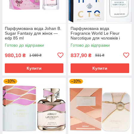
Парфумована вода Johan B.
Парфумована вода
Sugar Fantasy для жінок —
Fragrance World Le Fleur
edp 85 ml
Narcotique для чоловіків і
жінок edp 100 ml
Готово до відправки
Готово до відправки
980,10
837,90
₴
₴
1 089 ₴
931 ₴
Купити
Купити
–10%
–10%