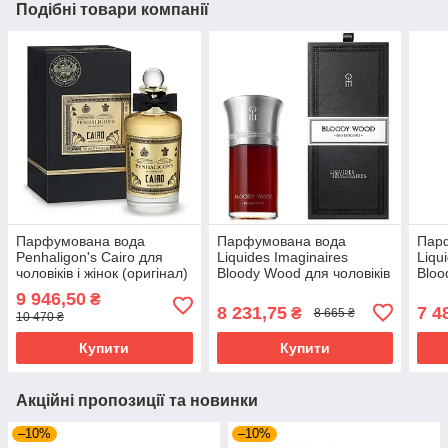
Подібні товари компанії
Парфумована вода
Парфумована вода
Пар
Penhaligon's Cairo для
Liquides Imaginaires
Liqu
чоловіків і жінок (оригінал)
Bloody Wood для чоловіків
Bloo
- edp 100 ml
і жінок — edp 100 ml
і жі
9 946,50
₴
8 231,75
7 4
₴
8 665 ₴
10 470 ₴
Купити
Купити
Акційні пропозиції та новинки
–10%
–10%