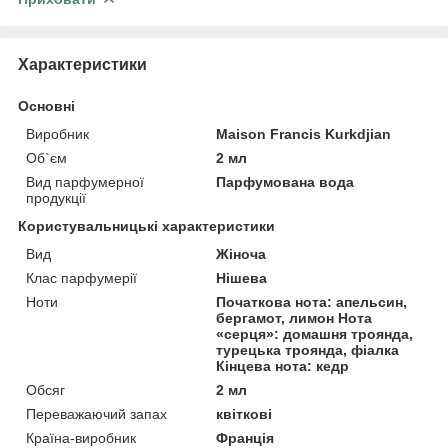
Характеристики
Основні
Виробник
Maison Francis Kurkdjian
Об`єм
2 мл
Вид парфумерної
Парфумована вода
продукції
Користувальницькі характеристики
Вид
Жіноча
Клас парфумерії
Нішева
Ноти
Початкова нота: апельсин,
бергамот, лимон Нота
«серця»: домашня троянда,
турецька троянда, фіалка
Кінцева нота: кедр
Обсяг
2 мл
Переважаючий запах
квіткові
Країна-виробник
Франція