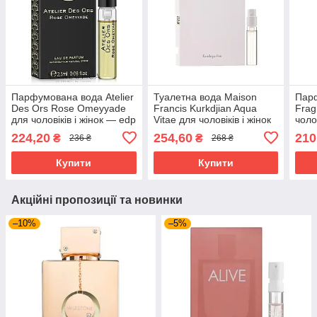
Парфумована вода Atelier
Туалетна вода Maison
Парф
Des Ors Rose Omeyyade
Francis Kurkdjian Aqua
Frag
для чоловіків і жінок — edp
Vitae для чоловіків і жінок
чоло
2,5 ml vial
— edt 2 ml vial
ml vi
224,20
254,60
210
₴
₴
236 ₴
268 ₴
Купити
Купити
Акційні пропозиції та новинки
–10%
–5%