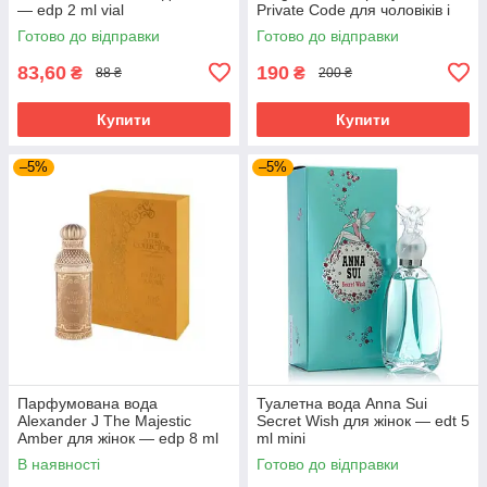
— edp 2 ml vial
Private Code для чоловіків і
жінок — edp 2.5 ml vial
Готово до відправки
Готово до відправки
83,60
190
₴
₴
88 ₴
200 ₴
Купити
Купити
–5%
–5%
Парфумована вода
Туалетна вода Anna Sui
Alexander J The Majestic
Secret Wish для жінок — edt 5
Amber для жінок — edp 8 ml
ml mini
mini
В наявності
Готово до відправки