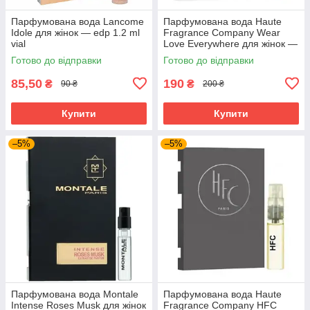
Парфумована вода Lancome
Парфумована вода Haute
Idole для жінок — edp 1.2 ml
Fragrance Company Wear
vial
Love Everywhere для жінок —
edp 2.5 ml vial
Готово до відправки
Готово до відправки
85,50
190
₴
₴
90 ₴
200 ₴
Купити
Купити
–5%
–5%
Парфумована вода Montale
Парфумована вода Haute
Intense Roses Musk для жінок
Fragrance Company HFC