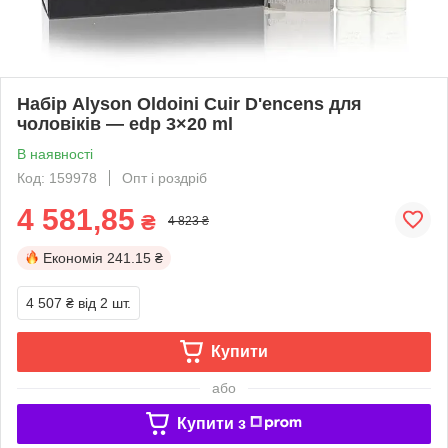
Набір Alyson Oldoini Cuir D'encens для
чоловіків — edp 3×20 ml
В наявності
Код: 159978
Опт і роздріб
4 581,85
₴
4 823 ₴
Економія
241.15 ₴
4 507 ₴
від 2 шт.
Купити
або
Купити з