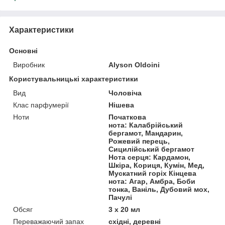
Характеристики
Основні
Виробник
Alyson Oldoini
Користувальницькі характеристики
Вид
Чоловіча
Клас парфумерії
Нішева
Ноти
Початкова
нота: Калабрійський
бергамот, Мандарин,
Рожевий перець,
Сицилійський бергамот
Нота серця: Кардамон,
Шкіра, Кориця, Кумін, Мед,
Мускатний горіх Кінцева
нота: Агар, Амбра, Боби
тонка, Ваніль, Дубовий мох,
Пачулі
Обсяг
3 х 20 мл
Переважаючий запах
східні, деревні