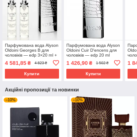
Парфумована вода Alyson
Парфумована вода Alyson
Парф
Oldoini Georges B для
Oldoini Cuir D'encens для
Oldo
чоловіків — edp 3×20 ml +
чоловіків — edp 20 ml
чоло
чехол
tester
4 581,85
1 426,90
1 8
₴
₴
4 823 ₴
1 502 ₴
Купити
Купити
Акційні пропозиції та новинки
–10%
–10%