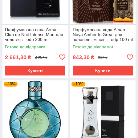
Парфумована вода Armaf
Парфумована вода Afnan
Club de Nuit Intense Man для
Noya Amber Is Great для
чоловіків - edp 200 ml
чоловіків і жінок — edp 100 ml
Готово до відправки
Готово до відправки
2 661,30
843,30
₴
₴
2 957 ₴
937 ₴
Купити
Купити
–10%
–10%