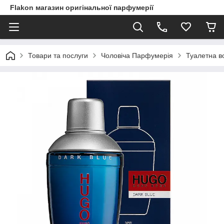
Flakon магазин оригінальної парфумерії
Товари та послуги
Чоловіча Парфумерія
Туалетна в