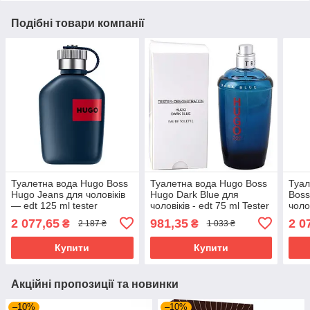
Подібні товари компанії
Туалетна вода Hugo Boss
Туалетна вода Hugo Boss
Туал
Hugo Jeans для чоловіків
Hugo Dark Blue для
Boss
— edt 125 ml tester
чоловіків - edt 75 ml Tester
чоло
2 077,65
981,35
2 0
₴
₴
2 187 ₴
1 033 ₴
Купити
Купити
Акційні пропозиції та новинки
–10%
–10%