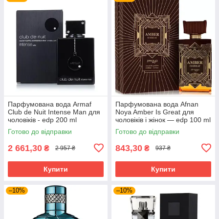
Парфумована вода Armaf
Парфумована вода Afnan
Club de Nuit Intense Man для
Noya Amber Is Great для
чоловіків - edp 200 ml
чоловіків і жінок — edp 100 ml
Готово до відправки
Готово до відправки
2 661,30
843,30
₴
₴
2 957 ₴
937 ₴
Купити
Купити
–10%
–10%