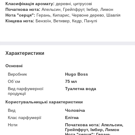
Класифікація аромату:
деревні, цитрусові
Початкова нота:
Апельсин, Грейпфрут, Імбир, Лимон
Нота "серця":
Герань, Кипарис, Червоне дерево, Шавлія
Кінцева нота:
Бензоїн, Ветивер, Кедр, Пачулі
Характеристики
Основні
Виробник
Hugo Boss
Об`єм
75 мл
Вид парфумерної
Туалетна вода
продукції
Користувальницькі характеристики
Вид
Чоловіча
Клас парфумерії
Елітна
Ноти
Початкова нота: Апельсин,
Грейпфрут, Імбир, Лимон
Нота "серця": Герань,