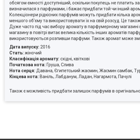
обсягом ємності доступніший, оскільки покупець не платить з
визначилася з парфумами, і бажає придбати той чи інший аро
Колекціонери рідкісних парфумів можуть придбати кілька аром
меншого об'єму та використовувати їх на свій розсуд. Це тако
Дуже часто під час вибору аромату в парфумерному магазині 
магазину в повітрі витає велика кількість інших ароматів парфу
використовуються розпивши парфуми. Також аромат може зміню
Дата випуску:
2016
Стать:
жіночий
Класифікація аромату:
східні, квіткові
Початкова нота:
Груша, Слива
Нота серця:
Давана, Єгипетський жасмин, Жасмин самбак, Ту
Кінцева нота:
Ваніль, Лабданум, Ладан, Нагармота, Пачулі
Також є можливість придбати залишок парфумів в оригінально