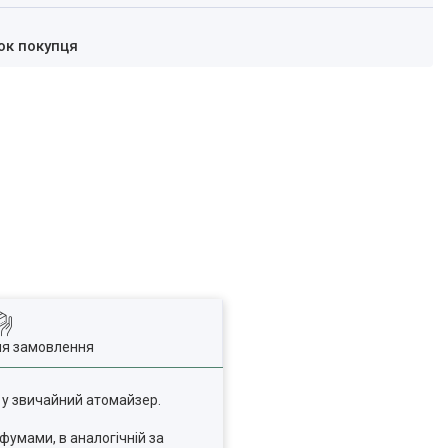
ок покупця
ля замовлення
 у звичайний атомайзер.
фумами, в аналогічній за