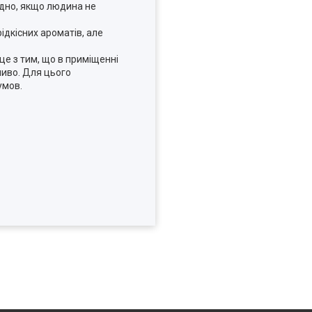
ідно, якщо людина не
ідкісних ароматів, але
е з тим, що в приміщенні
жливо. Для цього
умов.