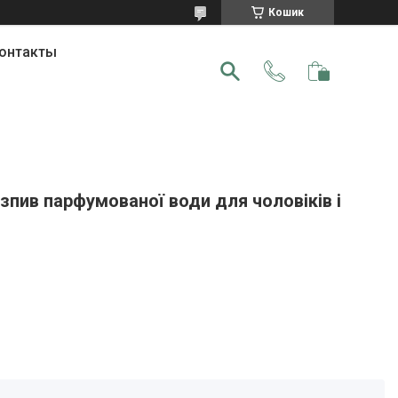
Кошик
онтакты
зпив парфумованої води для чоловіків і