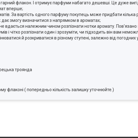
а гарний флакон. І отримує парфуми набагато дешевші. Це дуже виг
мат вперше;
атів. За вартість одного парфуму покупець може придбати кілька р
ж дає змогу визначитися з напрямком в ароматах;
не вдається належним чином розпізнати нотки аромату. Пов'язано ц
мів і чітко розпізнати один і зрозуміти, чи підходить він вам немо
ватися й розкриватися в різному ступені, залежно від погодних 
рецька троянда
му флаконі ( попередньо кількість залишку уточнюйте.)