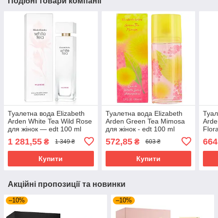
Подібні товари компанії
Туалетна вода Elizabeth
Туалетна вода Elizabeth
Туал
Arden White Tea Wild Rose
Arden Green Tea Mimosa
Arde
для жінок — edt 100 ml
для жінок - edt 100 ml
Flor
100 
1 281,55
572,85
664
₴
₴
1 349 ₴
603 ₴
Купити
Купити
Акційні пропозиції та новинки
–10%
–10%