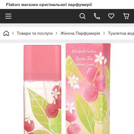
Flakon магазин оригінальної парфумерії
Товари та послуги
Жіноча Парфумерія
Туалетна вод