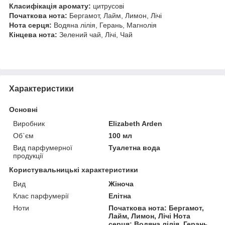
Класифікація аромату:
цитрусові
Початкова нота:
Бергамот, Лайм, Лимон, Лічі
Нота серця:
Водяна лілія, Герань, Магнолія
Кінцева нота:
Зелений чай, Лічі, Чай
Характеристики
Основні
Виробник
Elizabeth Arden
Об`єм
100 мл
Вид парфумерної
Туалетна вода
продукції
Користувальницькі характеристики
Вид
Жіноча
Клас парфумерії
Елітна
Ноти
Початкова нота: Бергамот,
Лайм, Лимон, Лічі Нота
серця: Водяна лілія, Герань,