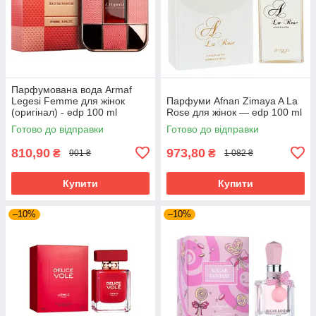
Парфумована вода Armaf
Legesi Femme для жінок
Парфуми Afnan Zimaya A La
(оригінал) - edp 100 ml
Rose для жінок — edp 100 ml
Готово до відправки
Готово до відправки
810,90
973,80
₴
₴
901 ₴
1 082 ₴
Купити
Купити
–10%
–10%