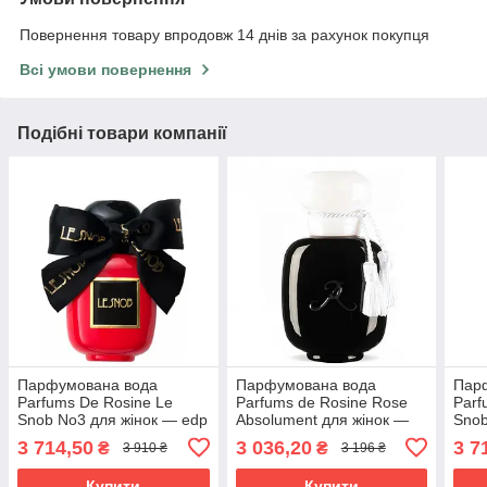
Повернення товару впродовж 14 днів за рахунок покупця
Всі умови повернення
Подібні товари компанії
Парфумована вода
Парфумована вода
Пар
Parfums De Rosine Le
Parfums de Rosine Rose
Parf
Snob No3 для жінок — edp
Absolument для жінок —
Snob
100 ml tester
edp 100 ml tester
100 
3 714,50
3 036,20
3 7
₴
₴
3 910 ₴
3 196 ₴
Купити
Купити