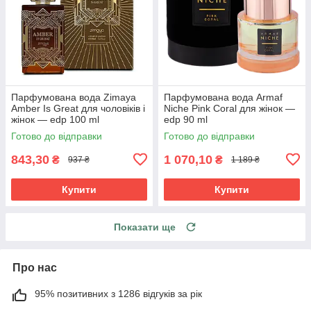
Парфумована вода Zimaya
Парфумована вода Armaf
Amber Is Great для чоловіків і
Niche Pink Coral для жінок —
жінок — edp 100 ml
edp 90 ml
Готово до відправки
Готово до відправки
843,30
1 070,10
₴
₴
937 ₴
1 189 ₴
Купити
Купити
Показати ще
Про нас
95% позитивних з 1286 відгуків за рік