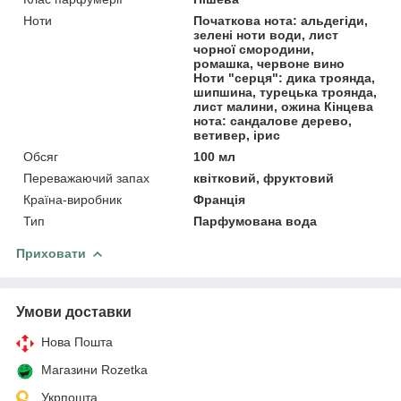
Ноти
Початкова нота: альдегіди,
зелені ноти води, лист
чорної смородини,
ромашка, червоне вино
Ноти "серця": дика троянда,
шипшина, турецька троянда,
лист малини, ожина Кінцева
нота: сандалове дерево,
ветивер, ірис
Обсяг
100 мл
Переважаючий запах
квітковий, фруктовий
Країна-виробник
Франція
Тип
Парфумована вода
Приховати
Умови доставки
Нова Пошта
Магазини Rozetka
Укрпошта