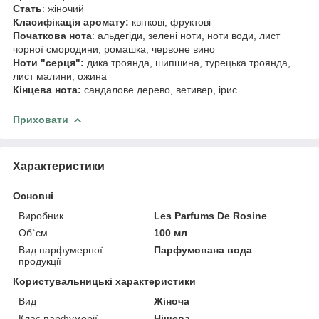
Стать
: жіночий
Класифікація аромату:
квіткові, фруктові
Початкова нота
: альдегіди, зелені ноти, ноти води, лист
чорної смородини, ромашка, червоне вино
Ноти "серця":
дика троянда, шипшина, турецька троянда,
лист малини, ожина
Кінцева нота:
сандалове дерево, ветивер, ірис
Приховати
Характеристики
Основні
Виробник
Les Parfums De Rosine
Об`єм
100 мл
Вид парфумерної
Парфумована вода
продукції
Користувальницькі характеристики
Вид
Жіноча
Клас парфумерії
Нішева