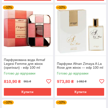
–10%
–10%
Парфумована вода Armaf
Legesi Femme для жінок
Парфуми Afnan Zimaya A La
(оригінал) - edp 100 ml
Rose для жінок — edp 100 ml
Готово до відправки
Готово до відправки
810,90
973,80
₴
₴
901 ₴
1 082 ₴
Купити
Купити
–10%
–10%