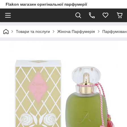
Flakon магазин оригінальної парфумерії
Товари та послуги
Жіноча Парфумерія
Парфумована 