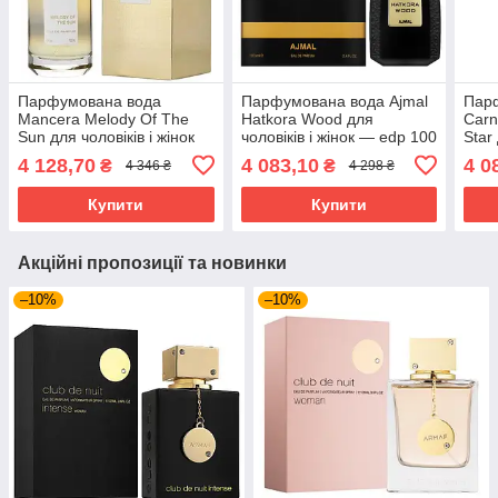
Парфумована вода
Парфумована вода Ajmal
Пар
Mancera Melody Of The
Hatkora Wood для
Carn
Sun для чоловіків і жінок
чоловіків і жінок — edp 100
Star
— edp 120 ml
ml
— ed
4 128,70
4 083,10
4 0
₴
₴
4 346 ₴
4 298 ₴
Купити
Купити
Акційні пропозиції та новинки
–10%
–10%