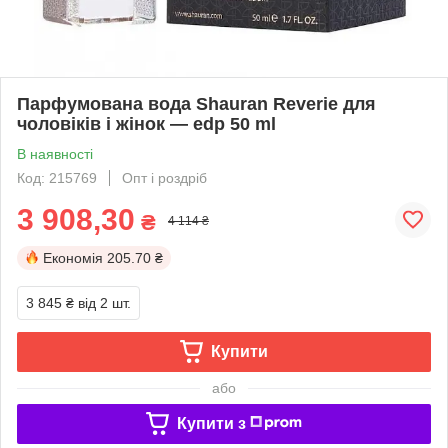
Парфумована вода Shauran Reverie для
чоловіків і жінок — edp 50 ml
В наявності
Код: 215769
Опт і роздріб
3 908,30
₴
4 114 ₴
Економія
205.70 ₴
3 845 ₴
від 2 шт.
Купити
або
Купити з