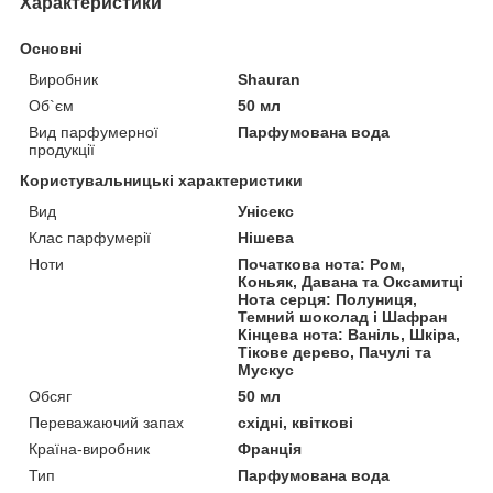
Характеристики
Основні
Виробник
Shauran
Об`єм
50 мл
Вид парфумерної
Парфумована вода
продукції
Користувальницькі характеристики
Вид
Унісекс
Клас парфумерії
Нішева
Ноти
Початкова нота: Ром,
Коньяк, Давана та Оксамитці
Нота серця: Полуниця,
Темний шоколад і Шафран
Кінцева нота: Ваніль, Шкіра,
Тікове дерево, Пачулі та
Мускус
Обсяг
50 мл
Переважаючий запах
східні, квіткові
Країна-виробник
Франція
Тип
Парфумована вода