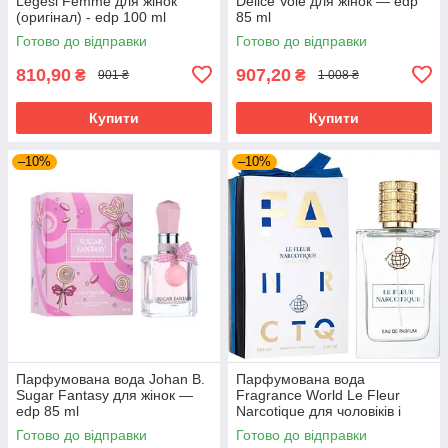
Legesi Femme для жінок
Delice Vole для жінок — edp
(оригінал) - edp 100 ml
85 ml
Готово до відправки
Готово до відправки
810,90
907,20
₴
₴
901 ₴
1 008 ₴
Купити
Купити
–10%
–10%
Парфумована вода Johan B.
Парфумована вода
Sugar Fantasy для жінок —
Fragrance World Le Fleur
edp 85 ml
Narcotique для чоловіків і
жінок edp 100 ml
Готово до відправки
Готово до відправки