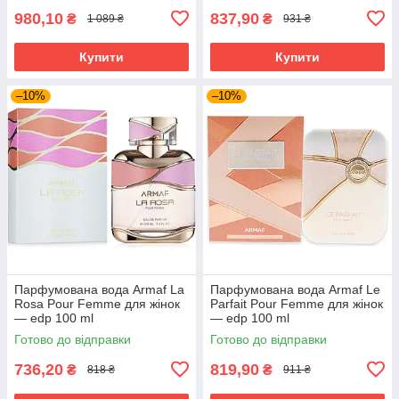
980,10
837,90
₴
₴
1 089 ₴
931 ₴
Купити
Купити
–10%
–10%
Парфумована вода Armaf La
Парфумована вода Armaf Le
Rosa Pour Femme для жінок
Parfait Pour Femme для жінок
— edp 100 ml
— edp 100 ml
Готово до відправки
Готово до відправки
736,20
819,90
₴
₴
818 ₴
911 ₴