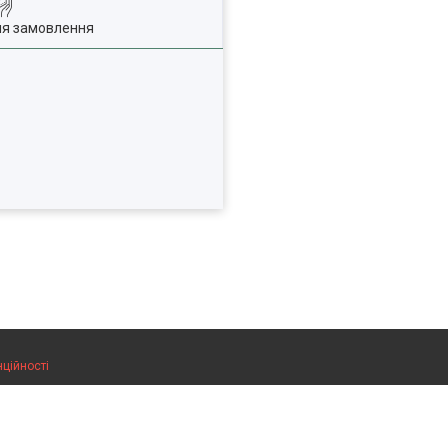
ля замовлення
нційності