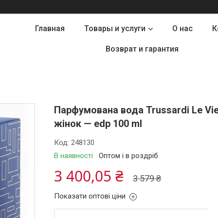
Главная
Товары и услуги
О нас
К
Возврат и гарантия
Парфумована вода Trussardi Le Vie D
жінок — edp 100 ml
Код:
248130
В наявності
Оптом і в роздріб
3 400,05 ₴
3 579 ₴
Показати оптові ціни