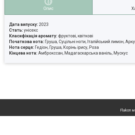
Опис
Х
Дата випуску:
2023
Стать:
унісекс
Класифікація аромату:
фруктові, квіткові
Початкова нота:
Груша, Суцільні ноти, Італійський лимон, Арк
Нота серця:
Гедіон, Груша, Корінь ірису, Роза
Кінцева нота:
Амброкссан, Мадагаскарська ваніль, Мускус