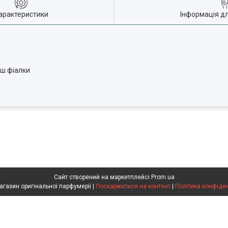
арактеристики
Інформація д
уш фіалки
Сайт створений на маркетплейсі
Prom.ua
Flakon магазин оригінальної парфумерії |
Поскаржитися на контент
|
Політика конфіде