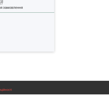
ля замовлення
нційності