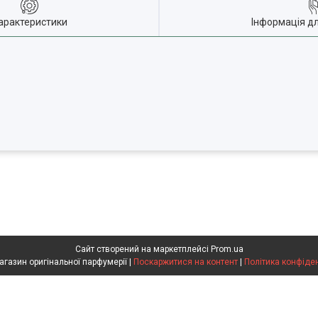
арактеристики
Інформація д
Сайт створений на маркетплейсі
Prom.ua
Flakon магазин оригінальної парфумерії |
Поскаржитися на контент
|
Політика конфіде