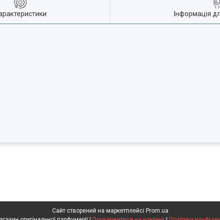
арактеристики
Інформація д
Сайт створений на маркетплейсі
Prom.ua
Flakon магазин оригінальної парфумерії |
Поскаржитися на контент
|
Політика конфіде