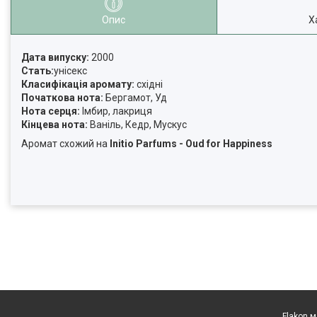
Опис
Х
Дата випуску:
2000
Стать:
унісекс
Класифікація аромату:
східні
Початкова нота:
Бергамот, Уд
Нота серця:
Імбир, лакриця
Кінцева нота:
Ваніль, Кедр, Мускус
Аромат схожий на
Initio Parfums - Oud for Happiness