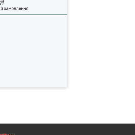
ля замовлення
нційності