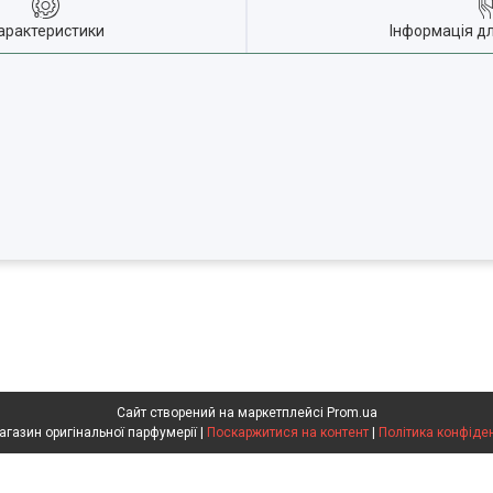
арактеристики
Інформація д
Сайт створений на маркетплейсі
Prom.ua
Flakon магазин оригінальної парфумерії |
Поскаржитися на контент
|
Політика конфіде