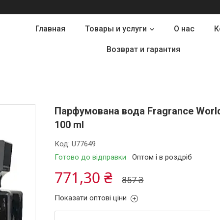
Главная
Товары и услуги
О нас
К
Возврат и гарантия
Парфумована вода Fragrance World
100 ml
Код:
U77649
Готово до відправки
Оптом і в роздріб
771,30 ₴
857 ₴
Показати оптові ціни