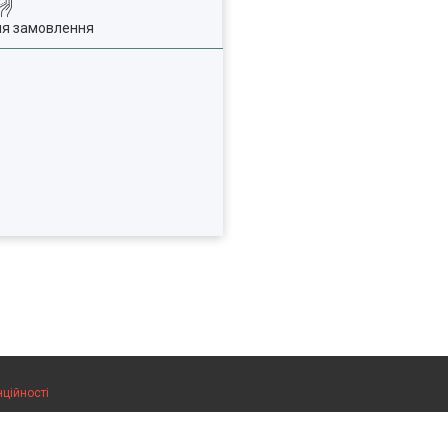
ля замовлення
нційності