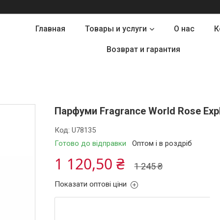
Главная
Товары и услуги
О нас
К
Возврат и гарантия
Парфуми Fragrance World Rose Expl
Код:
U78135
Готово до відправки
Оптом і в роздріб
1 120,50 ₴
1 245 ₴
Показати оптові ціни