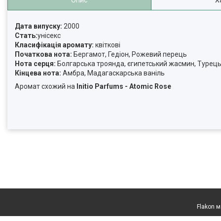
Опис
Х
Дата випуску:
2000
Стать:
унісекс
Класифікація аромату:
квіткові
Початкова нота:
Бергамот, Гедіон, Рожевий перець
Нота серця:
Болгарська троянда, єгипетський жасмин, Турец
Кінцева нота:
Амбра, Мадагаскарська ваніль
Аромат схожий на
Initio Parfums - Atomic Rose