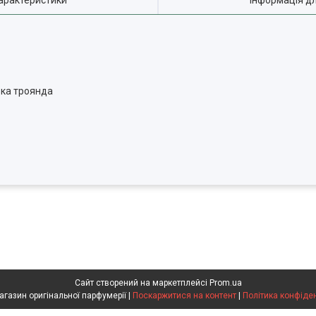
арактеристики
Інформація д
ька троянда
Сайт створений на маркетплейсі
Prom.ua
Flakon магазин оригінальної парфумерії |
Поскаржитися на контент
|
Політика конфіде