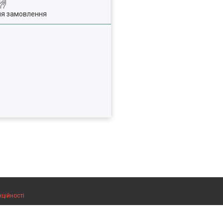
ля замовлення
нційності