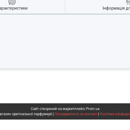
арактеристики
Інформація д
Сайт створений на маркетплейсі
Prom.ua
Flakon магазин оригінальної парфумерії |
Поскаржитися на контент
|
Політика конфіде