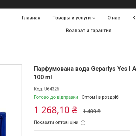
Главная
Товары и услуги
О нас
К
Возврат и гарантия
Парфумована вода Geparlys Yes I Am
100 ml
Код:
U64326
Готово до відправки
Оптом і в роздріб
1 268,10 ₴
1 409 ₴
Показати оптові ціни