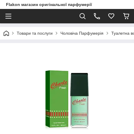
Flakon магазин оригінальної парфумерії
Товари та послуги
Чоловіча Парфумерія
Туалетна во