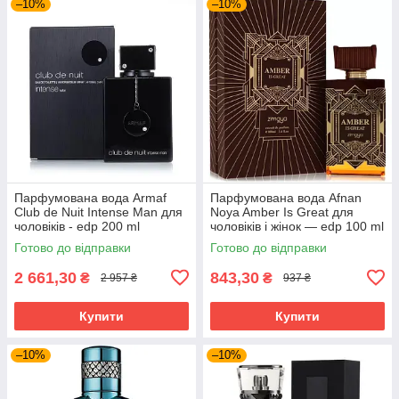
–10%
–10%
Парфумована вода Armaf
Парфумована вода Afnan
Club de Nuit Intense Man для
Noya Amber Is Great для
чоловіків - edp 200 ml
чоловіків і жінок — edp 100 ml
Готово до відправки
Готово до відправки
2 661,30
843,30
₴
₴
2 957 ₴
937 ₴
Купити
Купити
–10%
–10%