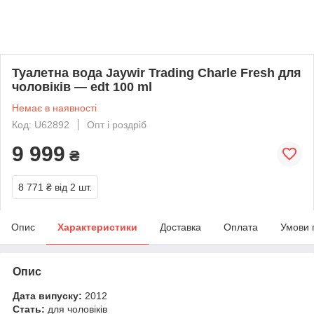
Туалетна вода Jaywir Trading Charle Fresh для
чоловіків — edt 100 ml
Немає в наявності
Код: U62892
Опт і роздріб
9 999
₴
8 771 ₴
від 2 шт.
Опис
Характеристики
Доставка
Оплата
Умови 
Опис
Дата випуску:
2012
Стать:
для чоловіків