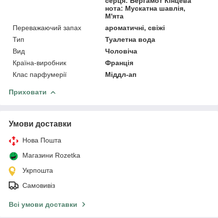
серця: Бергамот Кінцева
нота: Мускатна шавлія,
М'ята
Переважаючий запах
ароматичні, свіжі
Тип
Туалетна вода
Вид
Чоловіча
Країна-виробник
Франція
Клас парфумерії
Міддл-ап
Приховати
Умови доставки
Нова Пошта
Магазини Rozetka
Укрпошта
Самовивіз
Всі умови доставки