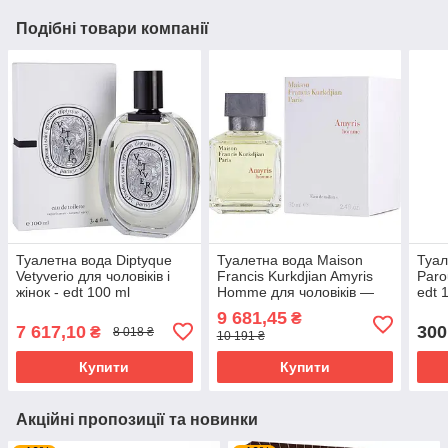
Подібні товари компанії
Туалетна вода Diptyque
Туалетна вода Maison
Туал
Vetyverio для чоловіків і
Francis Kurkdjian Amyris
Paro
жінок - edt 100 ml
Homme для чоловіків —
edt 
edt 70 ml
9 681,45
₴
7 617,10
300
₴
8 018 ₴
10 191 ₴
Купити
Купити
Акційні пропозиції та новинки