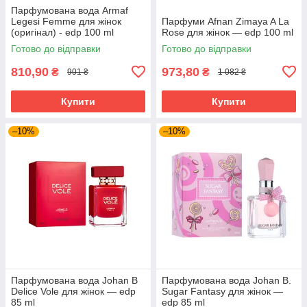
Парфумована вода Armaf
Legesi Femme для жінок
Парфуми Afnan Zimaya A La
(оригінал) - edp 100 ml
Rose для жінок — edp 100 ml
Готово до відправки
Готово до відправки
810,90
973,80
₴
₴
901 ₴
1 082 ₴
Купити
Купити
–10%
–10%
Парфумована вода Johan B
Парфумована вода Johan B.
Delice Vole для жінок — edp
Sugar Fantasy для жінок —
85 ml
edp 85 ml