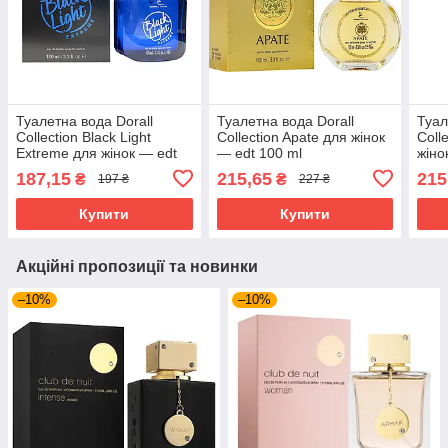
Туалетна вода Dorall
Туалетна вода Dorall
Туал
Collection Black Light
Collection Apate для жінок
Coll
Extreme для жінок — edt
— edt 100 ml
жіно
100 ml
187,15
215,65
215
₴
₴
197 ₴
227 ₴
Купити
Купити
Акційні пропозиції та новинки
–10%
–10%