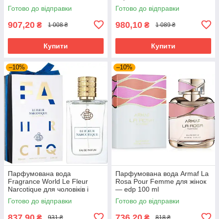
Готово до відправки
Готово до відправки
907,20
980,10
₴
₴
1 008 ₴
1 089 ₴
Купити
Купити
–10%
–10%
Парфумована вода
Парфумована вода Armaf La
Fragrance World Le Fleur
Rosa Pour Femme для жінок
Narcotique для чоловіків і
— edp 100 ml
жінок edp 100 ml
Готово до відправки
Готово до відправки
837,90
736,20
₴
₴
931 ₴
818 ₴