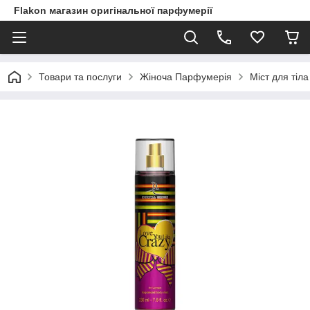
Flakon магазин оригінальної парфумерії
Товари та послуги
Жіноча Парфумерія
Міст для тіла