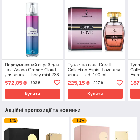
Парфумований спрей для
Туалетна вода Dorall
Туал
тіла Ariana Grande Cloud
Collection Espirit Love для
Colle
для жінок — body mist 236
жінок — edt 100 ml
Extr
ml
100 
572,85
225,15
187
₴
₴
603 ₴
237 ₴
Купити
Купити
Акційні пропозиції та новинки
–10%
–10%