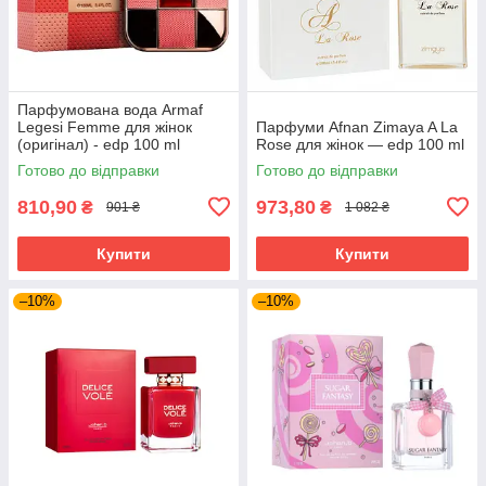
Парфумована вода Armaf
Legesi Femme для жінок
Парфуми Afnan Zimaya A La
(оригінал) - edp 100 ml
Rose для жінок — edp 100 ml
Готово до відправки
Готово до відправки
810,90
973,80
₴
₴
901 ₴
1 082 ₴
Купити
Купити
–10%
–10%