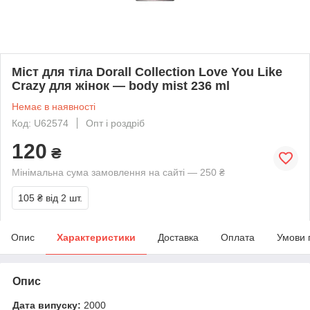
Міст для тіла Dorall Collection Love You Like
Crazy для жінок — body mist 236 ml
Немає в наявності
Код: U62574
Опт і роздріб
120
₴
Мінімальна сума замовлення на сайті — 250 ₴
105 ₴
від 2 шт.
Опис
Характеристики
Доставка
Оплата
Умови 
Опис
Дата випуску:
2000