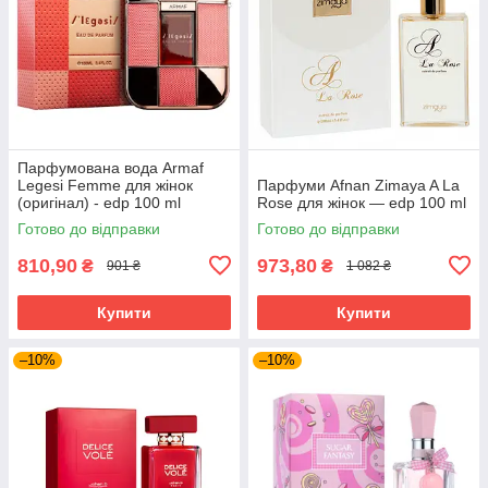
Парфумована вода Armaf
Legesi Femme для жінок
Парфуми Afnan Zimaya A La
(оригінал) - edp 100 ml
Rose для жінок — edp 100 ml
Готово до відправки
Готово до відправки
810,90
973,80
₴
₴
901 ₴
1 082 ₴
Купити
Купити
–10%
–10%