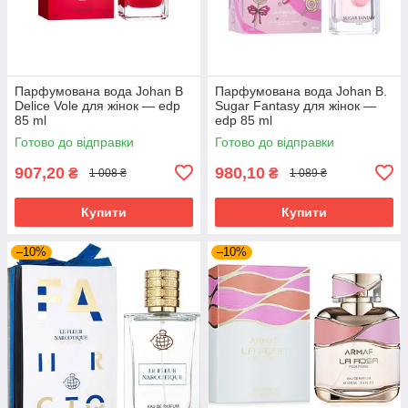
Парфумована вода Johan B
Парфумована вода Johan B.
Delice Vole для жінок — edp
Sugar Fantasy для жінок —
85 ml
edp 85 ml
Готово до відправки
Готово до відправки
907,20
980,10
₴
₴
1 008 ₴
1 089 ₴
Купити
Купити
–10%
–10%