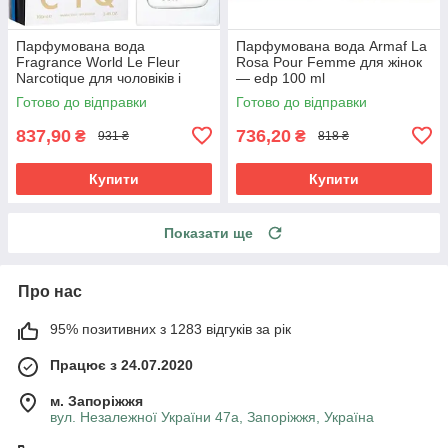
Парфумована вода
Парфумована вода Armaf La
Fragrance World Le Fleur
Rosa Pour Femme для жінок
Narcotique для чоловіків і
— edp 100 ml
жінок edp 100 ml
Готово до відправки
Готово до відправки
837,90
736,20
₴
₴
931 ₴
818 ₴
Купити
Купити
Показати ще
Про нас
95% позитивних з 1283 відгуків за рік
Працює з 24.07.2020
м. Запоріжжя
вул. Незалежної України 47а, Запоріжжя, Україна