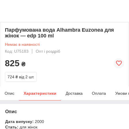
Парфумована вода Alhambra Euzonea для
жінок — edp 100 ml
Немає в наявності
Код: U75183
Опт і роздріб
825
₴
724 ₴
від 2 шт.
Опис
Характеристики
Доставка
Оплата
Умови 
Опис
Дата випуску:
2000
Стать:
для жінок