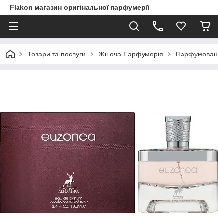
Flakon магазин оригінальної парфумерії
Товари та послуги
Жіноча Парфумерія
Парфумована