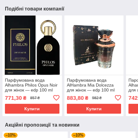
Подібні товари компанії
Парфумована вода
Парфумована вода
Пар
Alhambra Philos Opus Noir
AlHambra Mia Dolcezza
Alha
для жінок — edp 100 ml
для жінок — edp 100 ml
для 
771,30
883,80
742
₴
₴
857 ₴
982 ₴
Купити
Купити
Акційні пропозиції та новинки
–10%
–10%