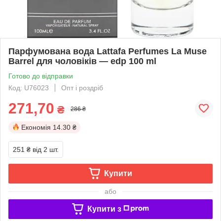
Парфумована вода Lattafa Perfumes La Muse
Barrel для чоловіків — edp 100 ml
Готово до відправки
Код: U76023
Опт і роздріб
271,70
₴
286 ₴
Економія
14.30 ₴
251 ₴
від 2 шт.
Купити
або
Купити з