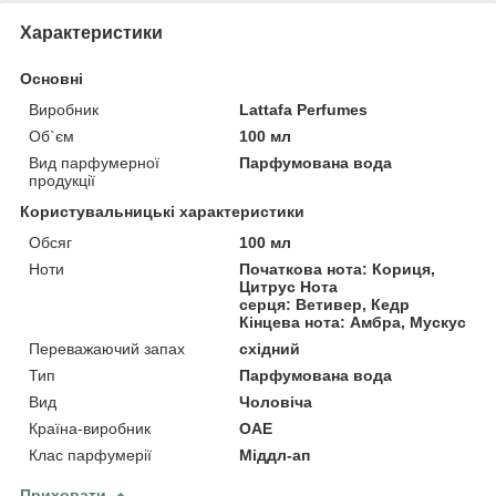
Характеристики
Основні
Виробник
Lattafa Perfumes
Об`єм
100 мл
Вид парфумерної
Парфумована вода
продукції
Користувальницькі характеристики
Обсяг
100 мл
Ноти
Початкова нота: Кориця,
Цитрус Нота
серця: Ветивер, Кедр
Кінцева нота: Амбра, Мускус
Переважаючий запах
східний
Тип
Парфумована вода
Вид
Чоловіча
Країна-виробник
ОАЕ
Клас парфумерії
Міддл-ап
Приховати