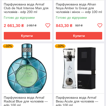
Парфумована вода Armaf
Парфумована вода Afnan
Club de Nuit Intense Man для
Noya Amber Is Great для
чоловіків - edp 200 ml
чоловіків і жінок — edp 100 ml
Готово до відправки
Готово до відправки
2 661,30
843,30
₴
₴
2 957 ₴
937 ₴
Купити
Купити
–10%
–10%
Парфумована вода Armaf
Парфумована вода Armaf
Radical Blue для чоловіків —
Beau Acute для чоловіків —
edp 100 ml
edp 100 ml