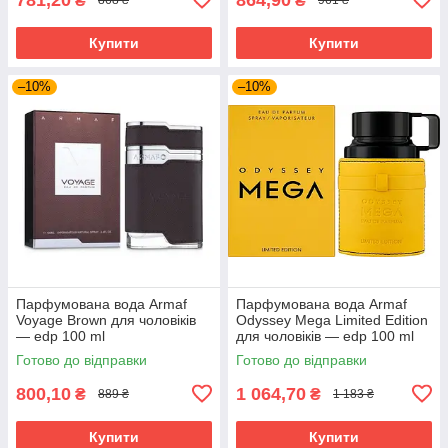
₴
₴
868 ₴
961 ₴
Купити
Купити
–10%
–10%
Парфумована вода Armaf
Парфумована вода Armaf
Voyage Brown для чоловіків
Odyssey Mega Limited Edition
— edp 100 ml
для чоловіків — edp 100 ml
Готово до відправки
Готово до відправки
800,10
1 064,70
₴
₴
889 ₴
1 183 ₴
Купити
Купити