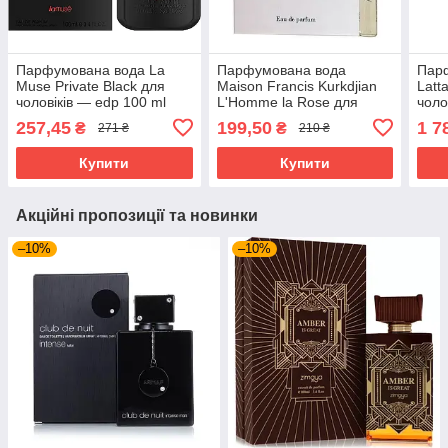
Парфумована вода La
Парфумована вода
Пар
Muse Private Black для
Maison Francis Kurkdjian
Latt
чоловіків — edp 100 ml
L'Homme la Rose для
чоло
чоловіків — edp 2 ml vial
257,45
199,50
1 7
₴
₴
271 ₴
210 ₴
Купити
Купити
Акційні пропозиції та новинки
–10%
–10%