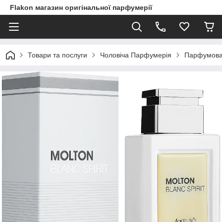
Flakon магазин оригінальної парфумерії
Товари та послуги
Чоловіча Парфумерія
Парфумована