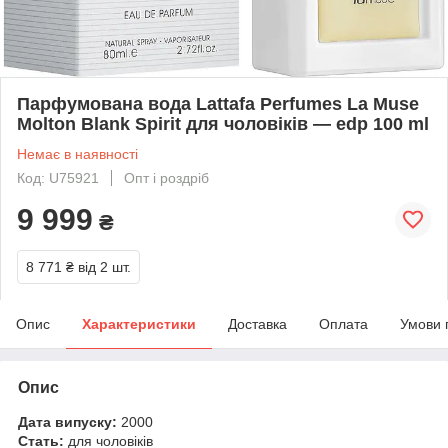
Парфумована вода Lattafa Perfumes La Muse
Molton Blank Spirit для чоловіків — edp 100 ml
Немає в наявності
Код: U75921
Опт і роздріб
9 999
₴
8 771 ₴
від 2 шт.
Опис
Характеристики
Доставка
Оплата
Умови 
Опис
Дата випуску:
2000
Стать:
для чоловіків