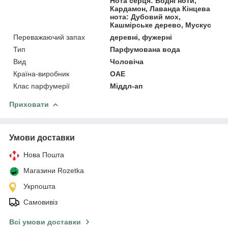
Нота серця: Водні ноти,
Кардамон, Лаванда Кінцева
нота: Дубовий мох,
Кашмірське дерево, Мускус
Переважаючий запах
деревні, фужерні
Тип
Парфумована вода
Вид
Чоловіча
Країна-виробник
ОАЕ
Клас парфумерії
Міддл-ап
Приховати
Умови доставки
Нова Пошта
Магазини Rozetka
Укрпошта
Самовивіз
Всі умови доставки