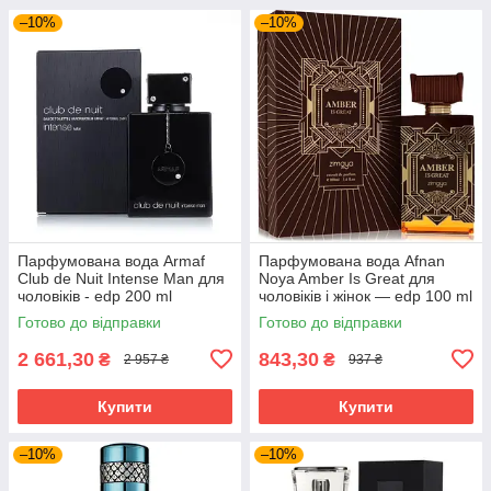
–10%
–10%
Парфумована вода Armaf
Парфумована вода Afnan
Club de Nuit Intense Man для
Noya Amber Is Great для
чоловіків - edp 200 ml
чоловіків і жінок — edp 100 ml
Готово до відправки
Готово до відправки
2 661,30
843,30
₴
₴
2 957 ₴
937 ₴
Купити
Купити
–10%
–10%