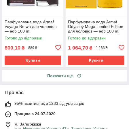
Парфумована вода Armaf
Парфумована вода Armaf
Voyage Brown для чоловіків
Odyssey Mega Limited Edition
— edp 100 ml
для чоловіків — edp 100 ml
Готово до відправки
Готово до відправки
800,10
1 064,70
₴
₴
889 ₴
1 183 ₴
Купити
Купити
Показати ще
Про нас
95% позитивних з 1283 відгуків за рік
Працює з 24.07.2020
м. Запоріжжя
вул. Незалежної України 47а, Запоріжжя, Україна