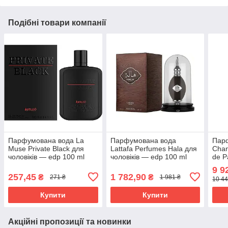
Подібні товари компанії
Парфумована вода La
Парфумована вода
Пар
Muse Private Black для
Lattafa Perfumes Hala для
Chan
чоловіків — edp 100 ml
чоловіків — edp 100 ml
de P
edp 
9 9
257,45
1 782,90
₴
₴
271 ₴
1 981 ₴
10 44
Купити
Купити
Акційні пропозиції та новинки