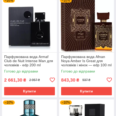
–10%
–10%
Парфумована вода Armaf
Парфумована вода Afnan
Club de Nuit Intense Man для
Noya Amber Is Great для
чоловіків - edp 200 ml
чоловіків і жінок — edp 100 ml
Готово до відправки
Готово до відправки
2 661,30
843,30
₴
₴
2 957 ₴
937 ₴
Купити
Купити
–10%
–10%