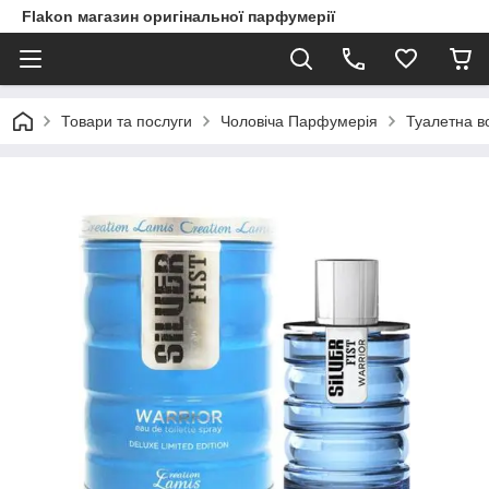
Flakon магазин оригінальної парфумерії
Товари та послуги
Чоловіча Парфумерія
Туалетна во