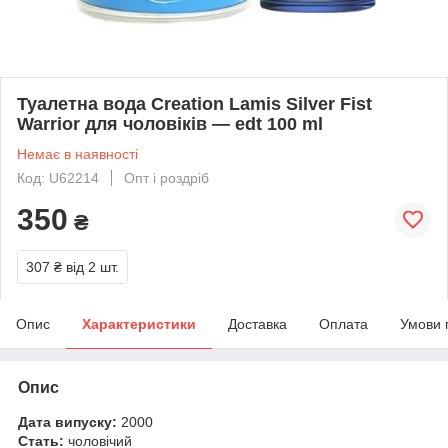
Туалетна вода Creation Lamis Silver Fist
Warrior для чоловіків — edt 100 ml
Немає в наявності
Код: U62214
Опт і роздріб
350
₴
307 ₴
від 2 шт.
Опис
Характеристики
Доставка
Оплата
Умови 
Опис
Дата випуску:
2000
Стать:
чоловічий