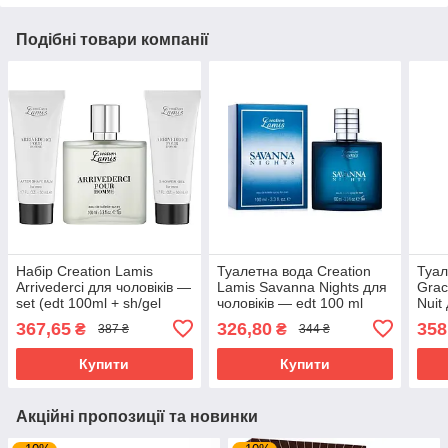
Подібні товари компанії
Набір Creation Lamis
Туалетна вода Creation
Туал
Arrivederci для чоловіків —
Lamis Savanna Nights для
Grac
set (edt 100ml + sh/gel
чоловіків — edt 100 ml
Nuit
50ml + ash/balm 50ml)
100 
367,65
326,80
358
₴
₴
387 ₴
344 ₴
Купити
Купити
Акційні пропозиції та новинки