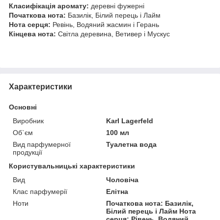
Класифікація аромату:
деревні фужерні
Початкова нота:
Базилік, Білий перець і Лайм
Нота серця:
Ревінь, Водяний жасмин і Герань
Кінцева нота:
Світла деревина, Ветивер і Мускус
Характеристики
Основні
Виробник
Karl Lagerfeld
Об`єм
100 мл
Вид парфумерної
Туалетна вода
продукції
Користувальницькі характеристики
Вид
Чоловіча
Клас парфумерії
Елітна
Ноти
Початкова нота: Базилік,
Білий перець і Лайм Нота
серця: Рівень, Водяний