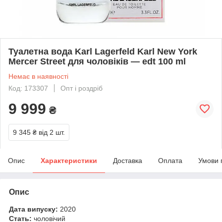
Туалетна вода Karl Lagerfeld Karl New York
Mercer Street для чоловіків — edt 100 ml
Немає в наявності
Код: 173307
Опт і роздріб
9 999
₴
9 345 ₴
від 2 шт.
Опис
Характеристики
Доставка
Оплата
Умови 
Опис
Дата випуску:
2020
Стать:
чоловічий