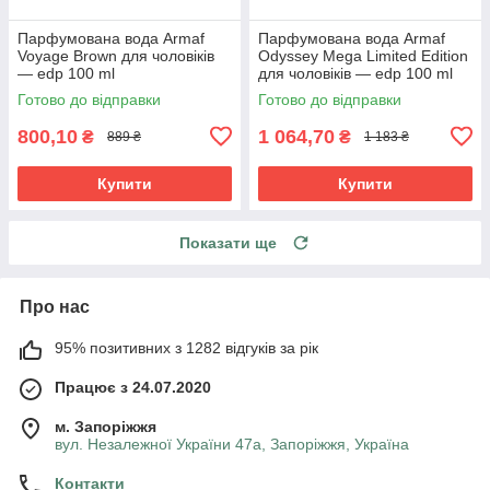
Парфумована вода Armaf
Парфумована вода Armaf
Voyage Brown для чоловіків
Odyssey Mega Limited Edition
— edp 100 ml
для чоловіків — edp 100 ml
Готово до відправки
Готово до відправки
800,10
1 064,70
₴
₴
889 ₴
1 183 ₴
Купити
Купити
Показати ще
Про нас
95% позитивних з 1282 відгуків за рік
Працює з 24.07.2020
м. Запоріжжя
вул. Незалежної України 47а, Запоріжжя, Україна
Контакти