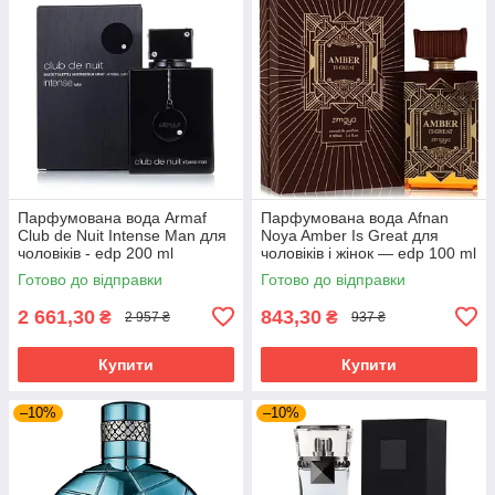
Парфумована вода Armaf
Парфумована вода Afnan
Club de Nuit Intense Man для
Noya Amber Is Great для
чоловіків - edp 200 ml
чоловіків і жінок — edp 100 ml
Готово до відправки
Готово до відправки
2 661,30
843,30
₴
₴
2 957 ₴
937 ₴
Купити
Купити
–10%
–10%