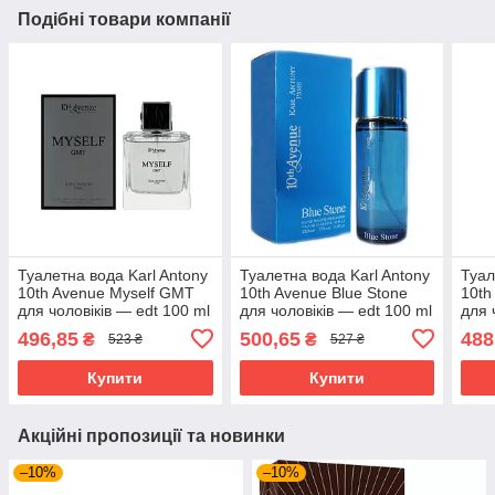
Подібні товари компанії
Туалетна вода Karl Antony
Туалетна вода Karl Antony
Туал
10th Avenue Myself GMT
10th Avenue Blue Stone
10th
для чоловіків — edt 100 ml
для чоловіків — edt 100 ml
для 
496,85
500,65
488
₴
₴
523 ₴
527 ₴
Купити
Купити
Акційні пропозиції та новинки
–10%
–10%