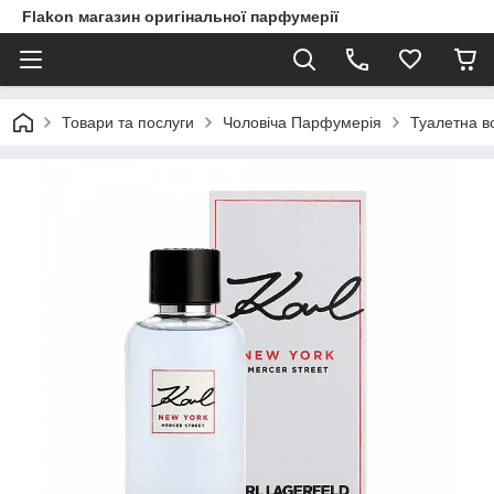
Flakon магазин оригінальної парфумерії
Товари та послуги
Чоловіча Парфумерія
Туалетна во