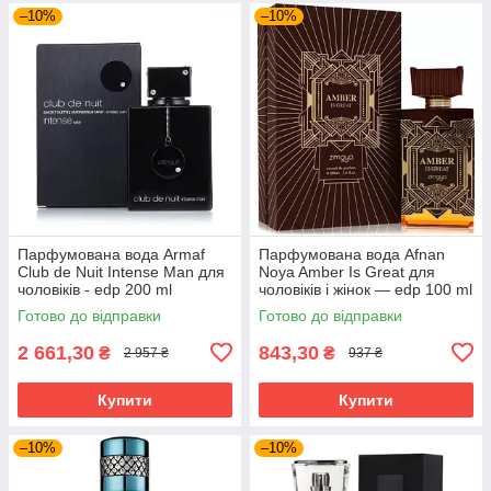
–10%
–10%
Парфумована вода Armaf
Парфумована вода Afnan
Club de Nuit Intense Man для
Noya Amber Is Great для
чоловіків - edp 200 ml
чоловіків і жінок — edp 100 ml
Готово до відправки
Готово до відправки
2 661,30
843,30
₴
₴
2 957 ₴
937 ₴
Купити
Купити
–10%
–10%