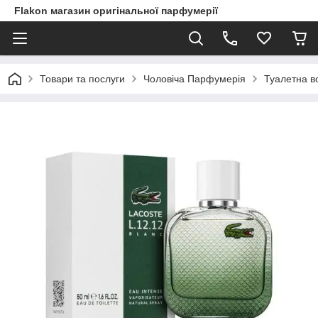
Flakon магазин оригінальної парфумерії
Товари та послуги
Чоловіча Парфумерія
Туалетна во