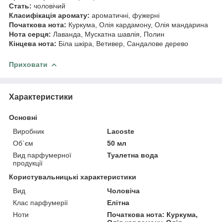
Стать:
чоловічий
Класифікація аромату:
ароматичні, фужерні
Початкова нота:
Куркума, Олія кардамону, Олія мандарина
Нота серця:
Лаванда, Мускатна шавлія, Полин
Кінцева нота:
Біла шкіра, Ветивер, Сандалове дерево
Приховати
Характеристики
Основні
Виробник
Lacoste
Об`єм
50 мл
Вид парфумерної
Туалетна вода
продукції
Користувальницькі характеристики
Вид
Чоловіча
Клас парфумерії
Елітна
Ноти
Початкова нота: Куркума,