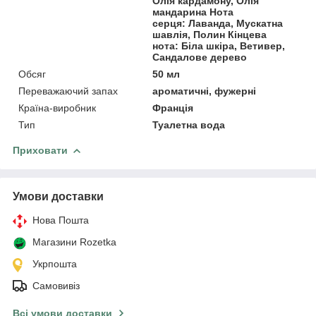
Олія кардамону, Олія
мандарина Нота
серця: Лаванда, Мускатна
шавлія, Полин Кінцева
нота: Біла шкіра, Ветивер,
Сандалове дерево
Обсяг
50 мл
Переважаючий запах
ароматичні, фужерні
Країна-виробник
Франція
Тип
Туалетна вода
Приховати
Умови доставки
Нова Пошта
Магазини Rozetka
Укрпошта
Самовивіз
Всі умови доставки