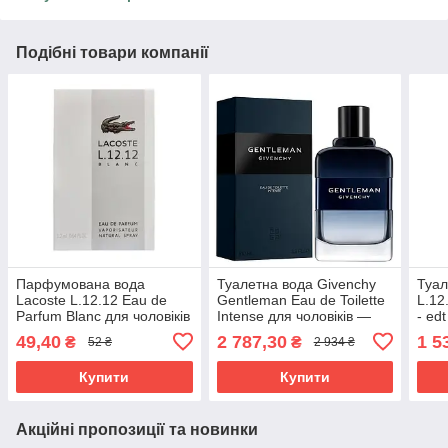
Подібні товари компанії
Парфумована вода
Туалетна вода Givenchy
Туал
Lacoste L.12.12 Eau de
Gentleman Eau de Toilette
L.12
Parfum Blanc для чоловіків
Intense для чоловіків —
- ed
— edp 1.2 ml vial
edt 100 ml
49,40
2 787,30
1 5
₴
₴
52 ₴
2 934 ₴
Купити
Купити
Акційні пропозиції та новинки