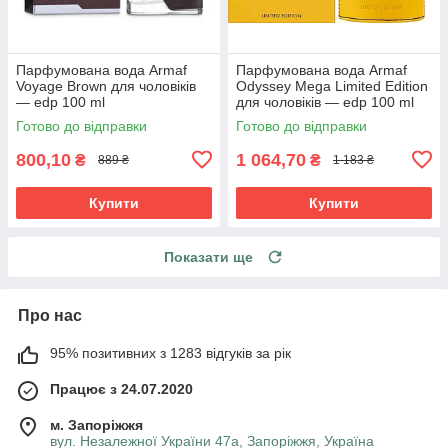
Парфумована вода Armaf
Парфумована вода Armaf
Voyage Brown для чоловіків
Odyssey Mega Limited Edition
— edp 100 ml
для чоловіків — edp 100 ml
Готово до відправки
Готово до відправки
800,10
1 064,70
₴
₴
889 ₴
1 183 ₴
Купити
Купити
Показати ще
Про нас
95% позитивних з 1283 відгуків за рік
Працює з 24.07.2020
м. Запоріжжя
вул. Незалежної України 47а, Запоріжжя, Україна