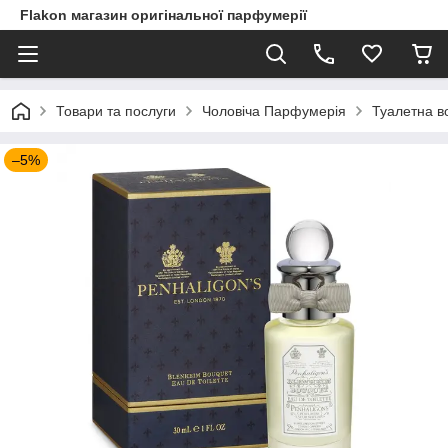
Flakon магазин оригінальної парфумерії
Товари та послуги
Чоловіча Парфумерія
Туалетна во
–5%