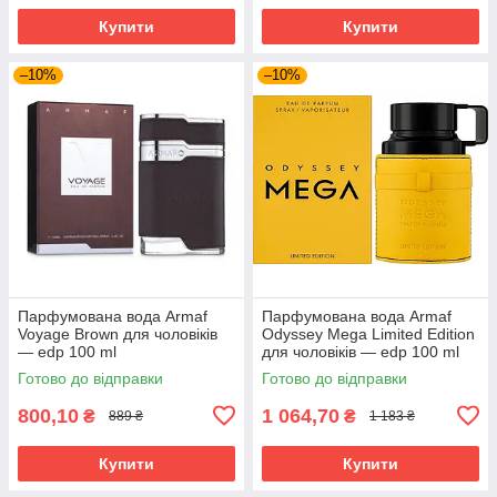
Купити
Купити
–10%
–10%
Парфумована вода Armaf
Парфумована вода Armaf
Voyage Brown для чоловіків
Odyssey Mega Limited Edition
— edp 100 ml
для чоловіків — edp 100 ml
Готово до відправки
Готово до відправки
800,10
1 064,70
₴
₴
889 ₴
1 183 ₴
Купити
Купити