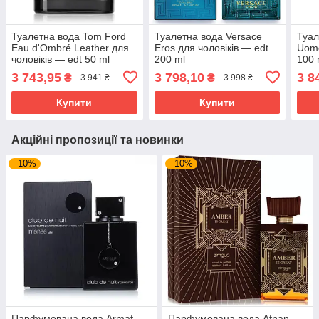
Туалетна вода Tom Ford
Туалетна вода Versace
Туал
Eau d'Ombré Leather для
Eros для чоловіків — edt
Uomo
чоловіків — edt 50 ml
200 ml
100 
3 743,95
3 798,10
3 8
₴
₴
3 941 ₴
3 998 ₴
Купити
Купити
Акційні пропозиції та новинки
–10%
–10%
Парфумована вода Armaf
Парфумована вода Afnan