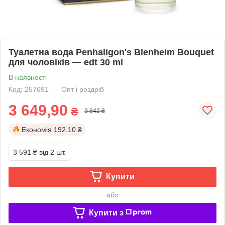
Туалетна вода Penhaligon's Blenheim Bouquet
для чоловіків — edt 30 ml
В наявності
Код: 257691
Опт і роздріб
3 649,90
₴
3 842 ₴
Економія
192.10 ₴
3 591 ₴
від 2 шт.
Купити
або
Купити з