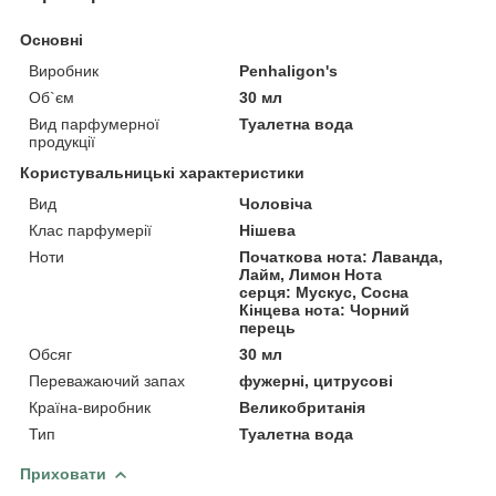
Основні
Виробник
Penhaligon's
Об`єм
30 мл
Вид парфумерної
Туалетна вода
продукції
Користувальницькі характеристики
Вид
Чоловіча
Клас парфумерії
Нішева
Ноти
Початкова нота: Лаванда,
Лайм, Лимон Нота
серця: Мускус, Сосна
Кінцева нота: Чорний
перець
Обсяг
30 мл
Переважаючий запах
фужерні, цитрусові
Країна-виробник
Великобританія
Тип
Туалетна вода
Приховати