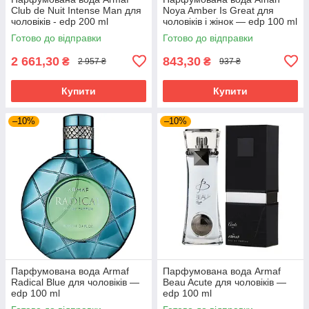
Club de Nuit Intense Man для
Noya Amber Is Great для
чоловіків - edp 200 ml
чоловіків і жінок — edp 100 ml
Готово до відправки
Готово до відправки
2 661,30
843,30
₴
₴
2 957 ₴
937 ₴
Купити
Купити
–10%
–10%
Парфумована вода Armaf
Парфумована вода Armaf
Radical Blue для чоловіків —
Beau Acute для чоловіків —
edp 100 ml
edp 100 ml