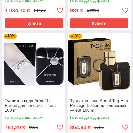
Готово до відправки
Готово до відправки
1 034,10
981
₴
₴
1 149 ₴
1 090 ₴
Купити
Купити
–10%
–10%
Туалетна вода Armaf Le
Туалетна вода Armaf Tag-Him
Parfait для чоловіків — edt
Prestige Edition для чоловіків
100 ml
— edt 100 ml
Готово до відправки
Готово до відправки
781,20
864,90
₴
₴
868 ₴
961 ₴