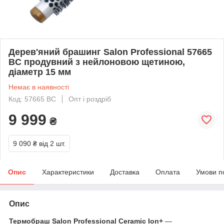
Дерев'яний брашинг Salon Professional 57665
BC продувний з нейлоновою щетиною,
діаметр 15 мм
Немає в наявності
Код: 57665 BC
Опт і роздріб
9 999
₴
9 090 ₴
від 2 шт.
Опис
Характеристики
Доставка
Оплата
Умови п
Опис
Термобраш Salon Professional Ceramic Ion+
—