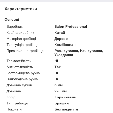
Характеристики
Основні
Виробник
Salon Professional
Країна виробник
Китай
Матеріал гребінці
Дерево
Тип зубців гребінця
Комбіновані
Призначення гребінця
Розчісування, Начісування,
Укладання
Термостійкість
Ні
Антистатичність
Так
Гострокінцева ручка
Ні
Вилоподібна ручка
Ні
Довжина зубців
5 мм
Довжина
220 мм
Колір
Коричневий
Тип гребінця
Брашинг
Покриття
Без покриття