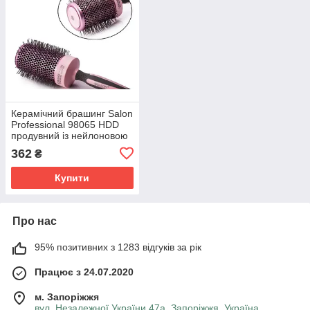
Керамічний брашинг Salon
Professional 98065 HDD
продувний із нейлоновою
щетиною, діаметр 55 мм
362
₴
Купити
Про нас
95% позитивних з 1283 відгуків за рік
Працює з 24.07.2020
м. Запоріжжя
вул. Незалежної України 47а, Запоріжжя, Україна