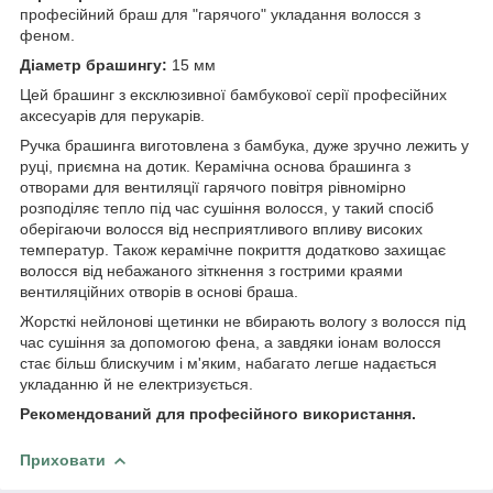
професійний браш для "гарячого" укладання волосся з
феном.
Діаметр брашингу:
15 мм
Цей брашинг з ексклюзивної бамбукової серії професійних
аксесуарів для перукарів.
Ручка брашинга виготовлена з бамбука, дуже зручно лежить у
руці, приємна на дотик. Керамічна основа брашинга з
отворами для вентиляції гарячого повітря рівномірно
розподіляє тепло під час сушіння волосся, у такий спосіб
оберігаючи волосся від несприятливого впливу високих
температур. Також керамічне покриття додатково захищає
волосся від небажаного зіткнення з гострими краями
вентиляційних отворів в основі браша.
Жорсткі нейлонові щетинки не вбирають вологу з волосся під
час сушіння за допомогою фена, а завдяки іонам волосся
стає більш блискучим і м'яким, набагато легше надається
укладанню й не електризується.
Рекомендований для професійного використання.
Приховати