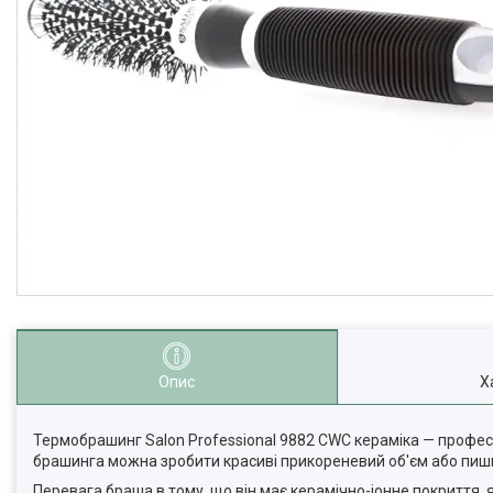
Опис
Х
Термобрашинг Salon Professional 9882 CWC кераміка — профес
брашинга можна зробити красиві прикореневий об'єм або пишну
Перевага браша в тому, що він має керамічно-іонне покриття, 