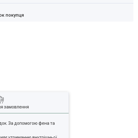
ок покупця
ля замовлення
док. За допомогою фена та
прияє утриманню внутрішньої