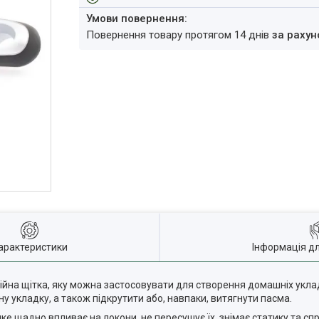
повернення товару протягом 14 днів
за рахун
арактеристики
Інформація д
ійна щітка, яку можна застосовувати для створення домашніх укла
 укладку, а також підкрутити або, навпаки, витягнути пасма.
яке щадно впливає на локони, не пересушує їх, знімає статику та с