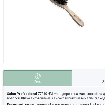
Опис
Х
Salon Professional
77210 HMI — це дерев'яна масажна щітка д
волосся. Щітка виготовлена з високоякісних матеріалів і підход
Корпус щітки
виготовлений із натурального дерева. Цей матер