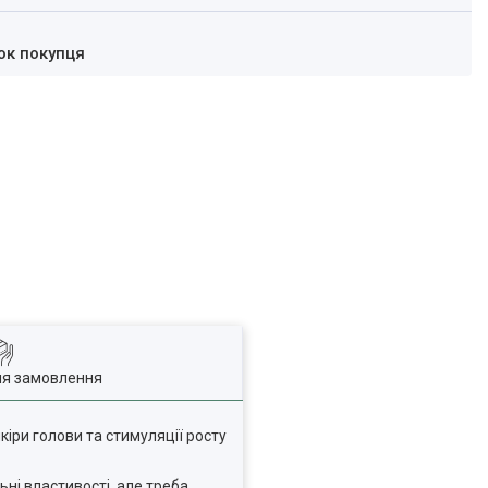
ок покупця
ля замовлення
іри голови та стимуляції росту
ні властивості, але треба