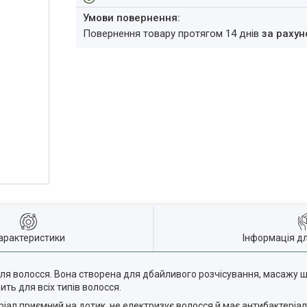
повернення товару протягом 14 днів
за рахун
арактеристики
Інформація д
ля волосся. Вона створена для дбайливого розчісування, масажу шк
ить для всіх типів волосся.
іал приємний на дотик, не електризує волосся й має антибактеріаль