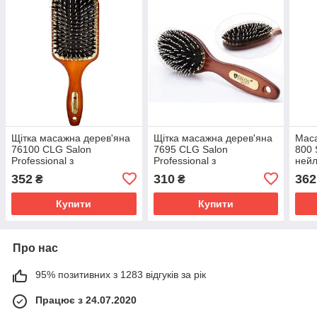
Щітка масажна дерев'яна
Щітка масажна дерев'яна
Маса
76100 CLG Salon
7695 CLG Salon
800 
Professional з
Professional з
ней
комбінованою щетиною
комбінованою щетиною
352
310
362
₴
₴
овальна середня
Купити
Купити
Про нас
95% позитивних з 1283 відгуків за рік
Працює з 24.07.2020