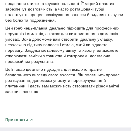
поєднання стилю та функціональності. Її міцний пластик
забезпечує довговічність, а часто розташовані зубці
полегшують процес розчісування волосся й видаляють вузли
без болю та подразнення.
Цей гребінець-планка ідеально підходить для професійних
перукарів і стилістів, а також для використання в домашніх
умовах. Вона допоможе вам створити ідеальну укладку,
незалежно від типу волосся і стилю, який ви віддаєте
перевагу. Завдяки металевому шпіку та хвосту, ви зможете
створювати зачіски з точністю й контролем, досягаючи
професійних результатів.
Цей товар ідеально підходить для всіх, хто прагне
бездоганного вигляду свого волосся. Він полегшить процес
розчісування, допоможе уникнути перекручування й
плутанини, і дасть вам можливість створювати різноманітні
зачіски з легкістю.
Приховати