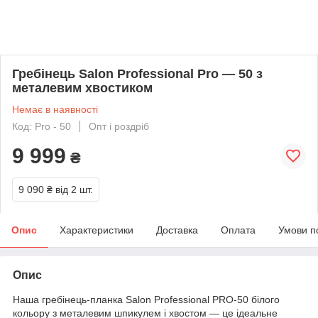
Гребінець Salon Professional Pro — 50 з
металевим хвостиком
Немає в наявності
Код: Pro - 50
Опт і роздріб
9 999
₴
9 090 ₴
від 2 шт.
Опис
Характеристики
Доставка
Оплата
Умови п
Опис
Наша гребінець-планка Salon Professional PRO-50 білого
кольору з металевим шпикулем і хвостом — це ідеальне