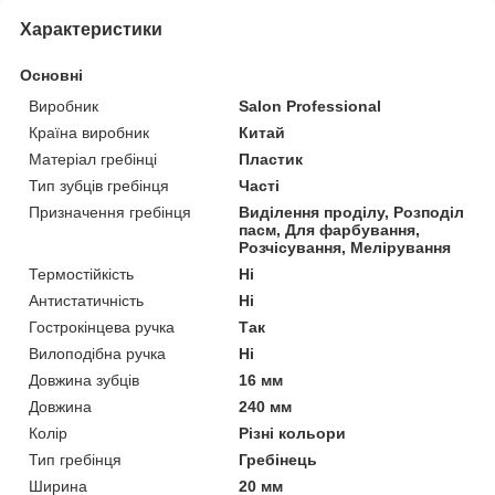
Характеристики
Основні
Виробник
Salon Professional
Країна виробник
Китай
Матеріал гребінці
Пластик
Тип зубців гребінця
Часті
Призначення гребінця
Виділення проділу, Розподіл
пасм, Для фарбування,
Розчісування, Мелірування
Термостійкість
Ні
Антистатичність
Ні
Гострокінцева ручка
Так
Вилоподібна ручка
Ні
Довжина зубців
16 мм
Довжина
240 мм
Колір
Різні кольори
Тип гребінця
Гребінець
Ширина
20 мм