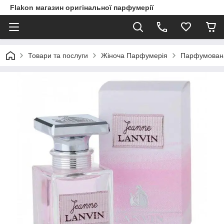
Flakon магазин оригінальної парфумерії
Товари та послуги
Жіноча Парфумерія
Парфумована 