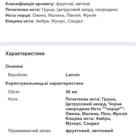
Класифікація аромату:
фруктові, квіткові
Початкова нота:
Груша, Цитрусовий акорд, смородина
Нота серця:
Ожина, Малина, Півонія, Фрезія
Кінцева нота:
Амбра, Мускус, Сандал
Характеристики
Основні
Виробник
Lanvin
Користувальницькі характеристики
Обсяг
30 мл
Ноти
Початкова нота: Груша,
Цитрусовий акорд, Чорна
смородина Нота ""серця"":
Ожина, Малина, Піон, Фрезія
Кінцева нота: Амбра,
Мускус, Сандал
Переважаючий запах
фруктовий, квітковий