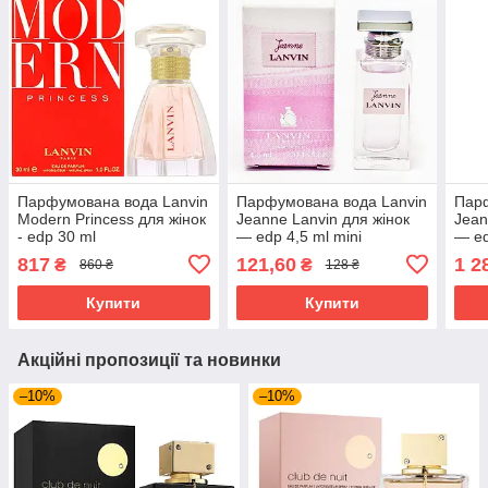
Парфумована вода Lanvin
Парфумована вода Lanvin
Парф
Modern Princess для жінок
Jeanne Lanvin для жінок
Jean
- edp 30 ml
— edp 4,5 ml mini
— ed
817
121,60
1 2
₴
₴
860 ₴
128 ₴
Купити
Купити
Акційні пропозиції та новинки
–10%
–10%