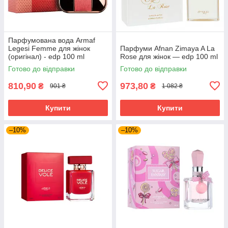
Парфумована вода Armaf
Legesi Femme для жінок
Парфуми Afnan Zimaya A La
(оригінал) - edp 100 ml
Rose для жінок — edp 100 ml
Готово до відправки
Готово до відправки
810,90
973,80
₴
₴
901 ₴
1 082 ₴
Купити
Купити
–10%
–10%