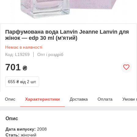
Парфумована вода Lanvin Jeanne Lanvin для
жінок — edp 30 ml (м'ятий)
Немає в наявності
Код: L19269
Опт і роздріб
701
₴
655 ₴
від 2 шт.
Опис
Характеристики
Доставка
Оплата
Умови 
Опис
Дата випуску:
2008
Стать:
жіночий