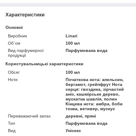
Характеристики
Основні
Виробник
Linari
Об`єм
100 мл
Вид парфумерної
Парфумована вода
продукції
Користувальницькі характеристики
Обсяг
100 мл
Ноти
Початкова нота: апельсин,
бергамот, грейпфрут Нота
серця: гвоздика, зірчастий
аніс, кашмірське дерево,
мускатна шавлія, полин
Кінцева нота: амбра, боби
тонка, ветивер, мускус
Переважаючий запах
деревні, пряні
Тип
Парфумована вода
Вид
Унісекс