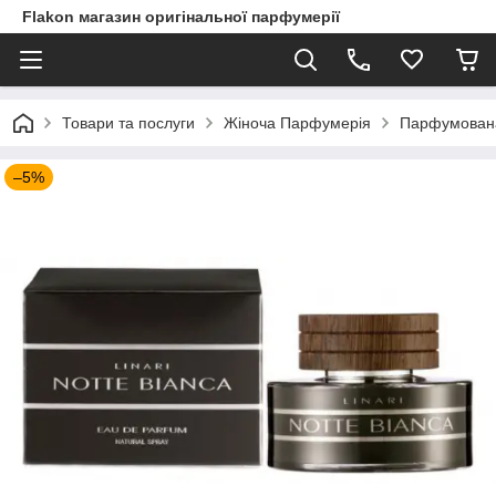
Flakon магазин оригінальної парфумерії
Товари та послуги
Жіноча Парфумерія
Парфумована 
–5%