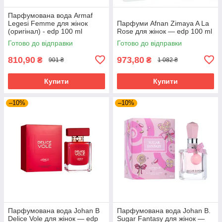
Парфумована вода Armaf
Legesi Femme для жінок
Парфуми Afnan Zimaya A La
(оригінал) - edp 100 ml
Rose для жінок — edp 100 ml
Готово до відправки
Готово до відправки
810,90
973,80
₴
₴
901 ₴
1 082 ₴
Купити
Купити
–10%
–10%
Парфумована вода Johan B
Парфумована вода Johan B.
Delice Vole для жінок — edp
Sugar Fantasy для жінок —