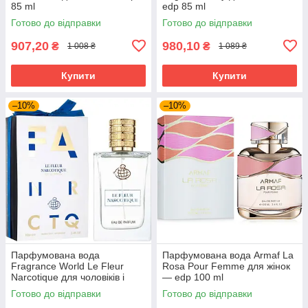
85 ml
edp 85 ml
Готово до відправки
Готово до відправки
907,20
980,10
₴
₴
1 008 ₴
1 089 ₴
Купити
Купити
–10%
–10%
Парфумована вода
Парфумована вода Armaf La
Fragrance World Le Fleur
Rosa Pour Femme для жінок
Narcotique для чоловіків і
— edp 100 ml
жінок edp 100 ml
Готово до відправки
Готово до відправки