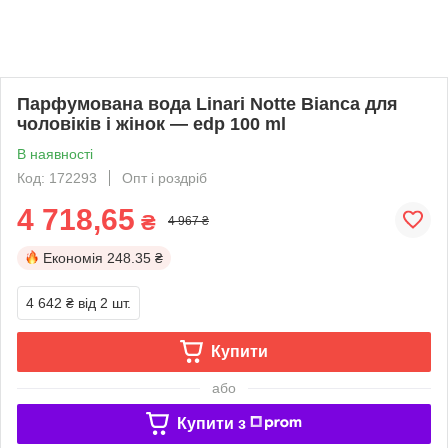
Парфумована вода Linari Notte Bianca для
чоловіків і жінок — edp 100 ml
В наявності
Код: 172293
Опт і роздріб
4 718,65
₴
4 967 ₴
Економія
248.35 ₴
4 642 ₴
від 2 шт.
Купити
або
Купити з