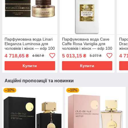
Парфумована вода Linari
Парфумована вода Cave
Парф
Eleganza Luminosa для
Caffe Rosa Vaniglia для
Drac
чоловіків і жінок — edp 100
чоловіків і жінок — edp 100
жіно
ml
ml
4 718,65
5 013,15
4 7
₴
₴
4 967 ₴
5 277 ₴
Купити
Купити
Акційні пропозиції та новинки
–10%
–10%